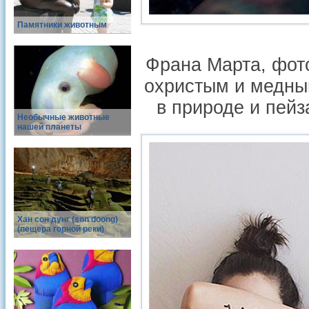
Памятники животным
Франа Марта, фото
охристым и медны
в природе и пей
Необычные животные
нашей планеты
Хан сон дунг (son doong)
(пещера горной реки)