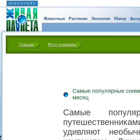
D I S C O V E R Y
Животные
Растения
Экология
Юмор
Фото
Главная
Фото очевидец
Самые популярные снимки
месяц
Самые популяр
путешественник
удивляют необы