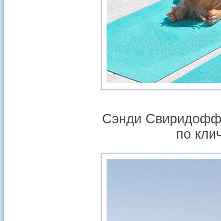
Сэнди Свиридофф 
по кли