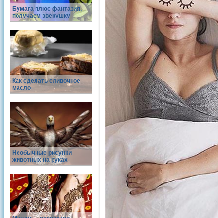
Бумага плюс фантазия,
получаем зверушку
Как сделать сливочное
масло
Необычные рисунки
животных на руках