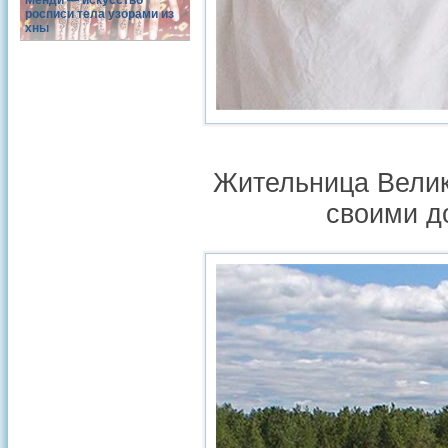
Менди — искусство
росписи тела узорами из
хны
Жительница Велик
своими д