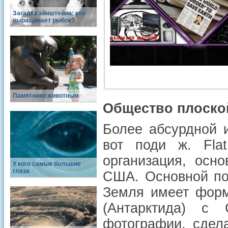
Загадка эйнштейна: кто
выращивает рыбок?
Памятники животным
Общество плоско
Более абсурдной и
вот поди ж. Fla
организация, осн
У кого самые большие
глаза
США. Основной пос
Земля имеет форм
(Антарктида) с
фотографии, сдел