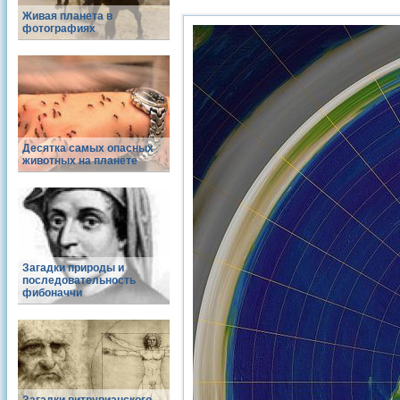
Живая планета в
фотографиях
Десятка самых опасных
животных на планете
Загадки природы и
последовательность
фибоначчи