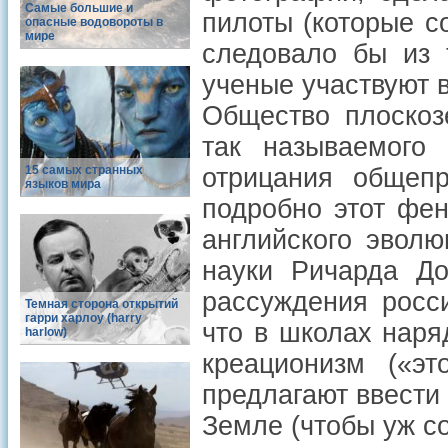
Самые большие и
пилоты (которые с
опасные водовороты в
мире
следовало бы из 
ученые участвуют в
Общество плоскоз
так называемого
15 самых странных
отрицания общеп
языков мира
подробно этот фен
английского эволю
науки Ричарда До
рассуждения росс
Темная сторона открытий
гарри харлоу (harry
что в школах наря
harlow)
креационизм («эт
предлагают ввести
Земле (чтобы уж с