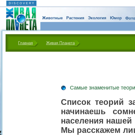
D I S C O V E R Y
Животные
Растения
Экология
Юмор
Фото
Главная
Живая Планета
Самые знаменитые теори
Список теорий з
начинаешь сомн
населения нашей 
Мы расскажем ли