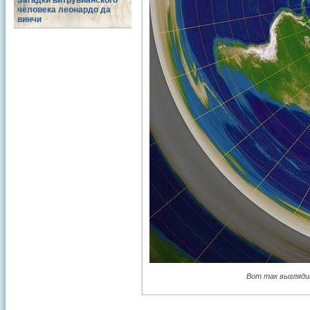
Загадки витрувианского
человека леонардо да
винчи
Вот так выгляди