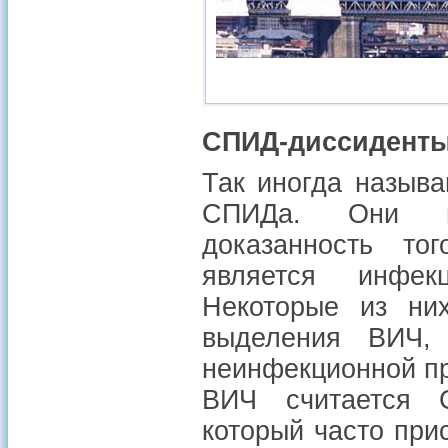
СПИД-диссидент
Так иногда назыв
СПИДа. Они по
доказанность то
является инфек
Некоторые из ни
выделения ВИЧ,
неинфекционной п
ВИЧ считается С
который часто при