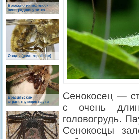
Брюхоногий моллюск -
виноградная улитка
Оводы (gasterophilidae)
Сенокосец — ст
Бразильские
странствующие пауки
с очень длин
головогрудь. Па
Сенокосцы зал