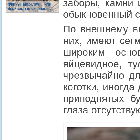
заборы, камни 
Фрины (amblypygi), или
бесхвостые скорпионы
обыкновенный се
По внешнему ви
них, имеют сег
широким осно
яйцевидное, т
чрезвычайно дл
коготки, иногда
приподнятых бу
глаза отсутствую