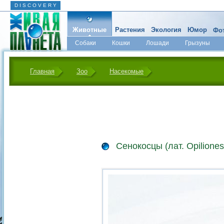
D I S C O V E R Y
Животные
Растения
Экология
Юмор
Фот
Собаки
Кошки
Лошади
Грызуны
Микромир
Главная
Зоо
Насекомые
Сенокосцы (лат. Opiliones