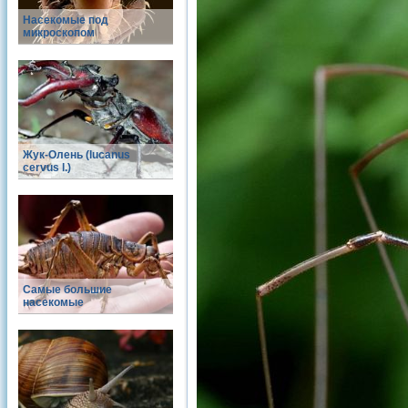
Насекомые под
микроскопом
Жук-Олень (lucanus
cervus l.)
Самые большие
насекомые