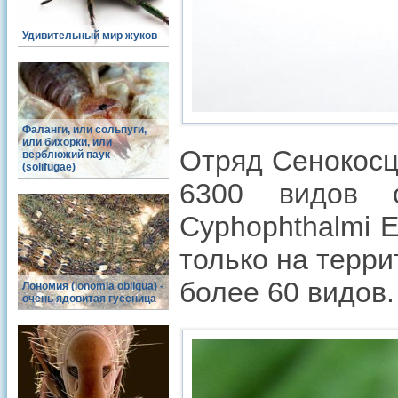
Удивительный мир жуков
Фаланги, или сольпуги,
или бихорки, или
Отряд Сенокосцы
верблюжий паук
(solifugae)
6300 видов с
Cyphophthalmi E
только на терр
более 60 видов.
Лономия (lonomia obliqua) -
очень ядовитая гусеница