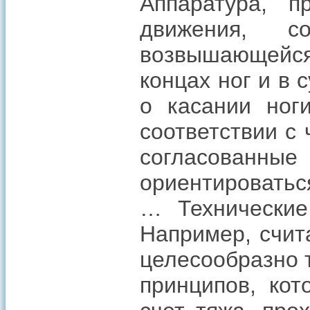
Аппаратура, п
движения, со
возвышающейся
концах ног и в
о касании ног
соответствии с
согласован
ориентироватьс
… Технические
Например, счит
целесообразно 
принципов, кот