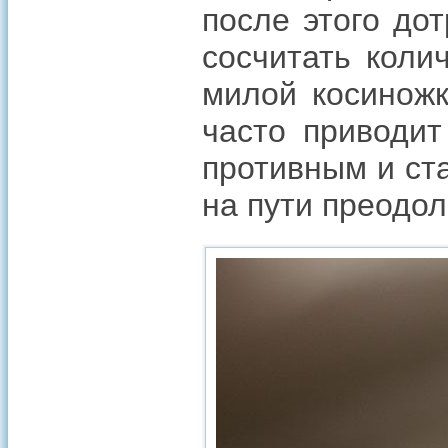
после этого до
сосчитать коли
милой косиножк
часто приводит
противным и ст
на пути преодо