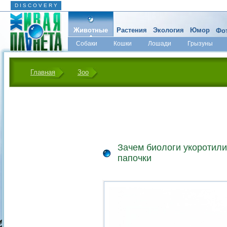
D I S C O V E R Y
Животные
Растения
Экология
Юмор
Фот
Собаки
Кошки
Лошади
Грызуны
Микромир
Главная
Зоо
Зачем биологи укоротили
папочки