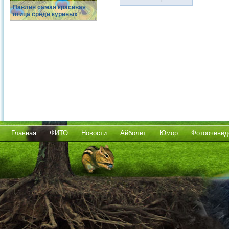
Павлин самая красивая
птица среди куриных
Главная
ФИТО
Новости
Айболит
Юмор
Фотоочевид