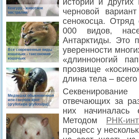
истории и других
Кенгуру - животное
черновой вариант
австралии
сенокосца. Отряд 
000 видов, нас
Антарктиды. Это п
уверенности многих
Все современные виды
кошачьих - таксономия
«длинноногий па
кошачьих
прозвище «косинож
длина тела – всего
Секвенирование
Медведка обыкновенная
отвечающих за раз
или сверчок-крот
(gryllotalpa gryllotalpa)
них начиналась 
Методом
РНК-ин
процесс у несколь