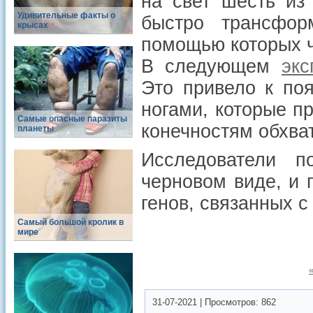
на свет шесть из
Удивительные факты о
быстро трансфо
крысах
помощью которых ч
В следующем
экс
Это привело к по
ногами, которые п
Самые опасные паразиты
конечностям обхва
планеты
Исследователи п
черновом виде, и 
генов, связанных 
Самый большой кролик в
мире
31-07-2021
|
Просмотров:
862