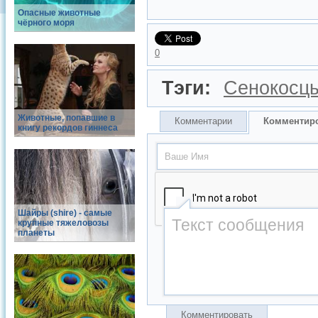
Опасные животные
чёрного моря
0
Тэги:
Сенокосц
Животные, попавшие в
Комментарии
Комментир
книгу рекордов гиннеса
Шайры (shire) - самые
крупные тяжеловозы
планеты
Комментировать