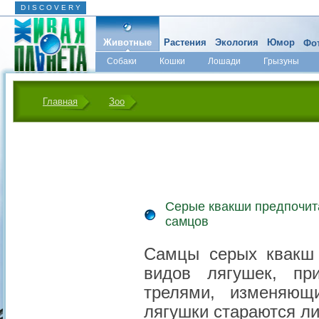
D I S C O V E R Y
Животные
Растения
Экология
Юмор
Фот
Собаки
Кошки
Лошади
Грызуны
Микромир
Главная
Зоо
Серые квакши предпочит
самцов
Самцы серых квакш H
видов лягушек, п
трелями, изменяющ
лягушки стараются ли