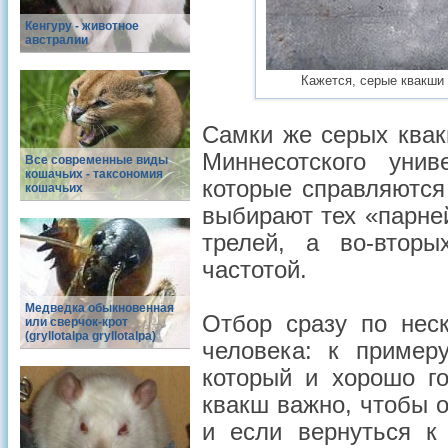
Кенгуру - животное
австралии
Кажется, серые квакши т
Самки же серых квакш
Миннесотского унив
Все современные виды
кошачьих - таксономия
которые справляются
кошачьих
выбирают тех «парней
трелей, а во-втор
частотой.
Медведка обыкновенная
Отбор сразу по нес
или сверчок-крот
(gryllotalpa gryllotalpa)
человека: к пример
который и хорошо го
квакш важно, чтобы 
и если вернуться к