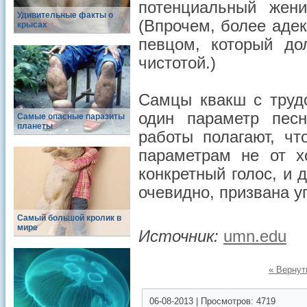
потенциальный жени
Удивительные факты о
(Впрочем, более аде
крысах
певцом, который до
чистотой.)
Самцы квакш с трудо
один параметр песн
Самые опасные паразиты
планеты
работы полагают, ч
параметрам не от х
конкретный голос, и 
очевидно, призвана уп
Самый большой кролик в
мире
Источник:
umn.edu
« Вернут
06-08-2013
|
Просмотров:
4719