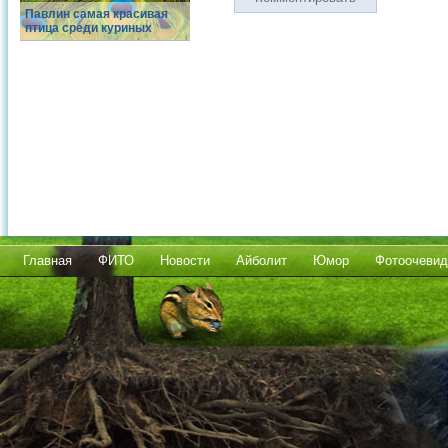
Павлин самая красивая
птица среди куриных
Главная
ФИТО
Новости
Айболит
Юмор
Фотоочевид