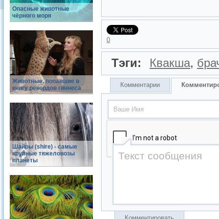
Опасные животные
чёрного моря
0
Тэги:
Квакша
,
бра
Животные, попавшие в
Комментарии
Комментир
книгу рекордов гиннеса
Шайры (shire) - самые
крупные тяжеловозы
планеты
Комментировать