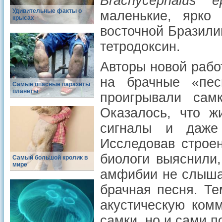
Brachycephalus e
Удивительные факты о
маленькие, ярко
крысах
восточной Бразили
тетродоксин.
Авторы новой рабо
на брачные «пес
Самые опасные паразиты
планеты
проигрывали сам
Оказалось, что ж
сигналы и даже 
Исследовав строе
биологи выяснили,
Самый большой кролик в
мире
амфибии не слышат
брачная песня. Т
акустическую ком
самки, но и сами 