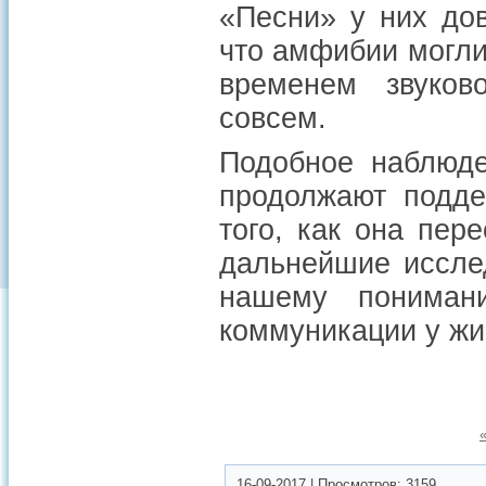
«Песни» у них дов
что амфибии могли
временем звуков
совсем.
Подобное наблюде
продолжают подде
того, как она пер
дальнейшие исслед
нашему понимани
коммуникации у жи
16-09-2017
|
Просмотров:
3159