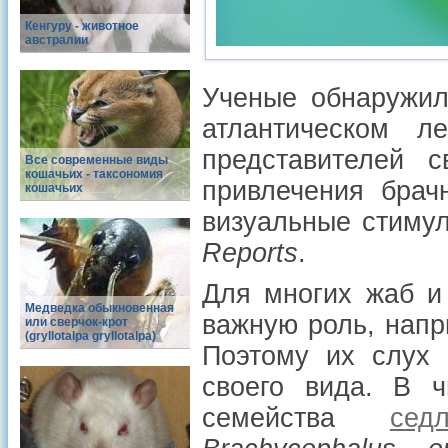
Кенгуру - животное
австралии
Ученые обнаружил
атлантическом л
представителей 
Все современные виды
кошачьих - таксономия
привлечения брач
кошачьих
визуальные стиму
Reports
.
Для многих жаб и
Медведка обыкновенная
важную роль, напр
или сверчок-крот
(gryllotalpa gryllotalpa)
Поэтому их слух 
своего вида. В 
семейства
сед