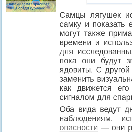
Павлин самая красивая
птица среди куриных
Самцы лягушек ис
самку и показать е
могут также прима
времени и использ
для исследованны
пока они будут з
ядовиты. С другой
заменить визуальн
как движется ег
сигналом для спар
Оба вида ведут д
наблюдениям, и
опасности
— они р