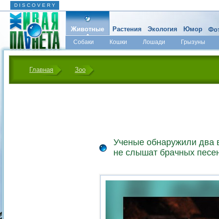
D I S C O V E R Y
Животные
Растения
Экология
Юмор
Фот
Собаки
Кошки
Лошади
Грызуны
Микромир
Главная
Зоо
Ученые обнаружили два 
не слышат брачных песе