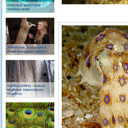
Опасные животные
чёрного моря
Животные, попавшие в
книгу рекордов гиннеса
Шайры (shire) - самые
крупные тяжеловозы
планеты