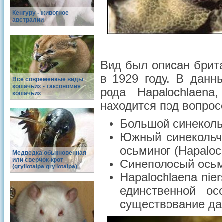
Кенгуру - животное
австралии
Вид был описан брит
в 1929 году. В данн
Все современные виды
кошачьих - таксономия
рода Hapalochlaena
кошачьих
находится под вопрос
Большой синекольч
Южный синекольч
осьминог (Hapaloc
Медведка обыкновенная
или сверчок-крот
Синеполосый осьми
(gryllotalpa gryllotalpa)
Hapalochlaena nie
единственной ос
существование да