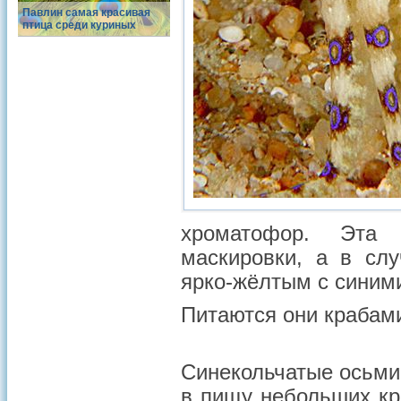
Павлин самая красивая
птица среди куриных
хроматофор. Эта 
маскировки, а в слу
ярко-жёлтым с синим
Питаются они крабам
Синекольчатые осьми
в пищу небольших кра