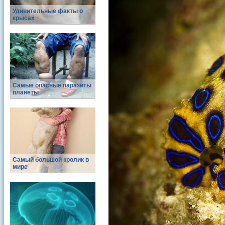
Удивительные факты о
крысах
Самые опасные паразиты
планеты
Самый большой кролик в
мире