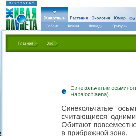
D I S C O V E R Y
Животные
Растения
Экология
Юмор
Фот
Собаки
Кошки
Лошади
Грызуны
Микромир
Главная
Зоо
Синекольчатые осьминоги
Hapalochlaena)
Синекольчатые осьм
считающиеся одними
Обитают повсеместно
в прибрежной зоне.