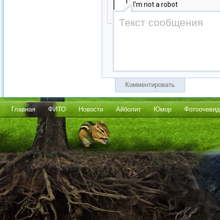
Комментировать
Главная
ФИТО
Новости
Айболит
Юмор
Фотоочевид