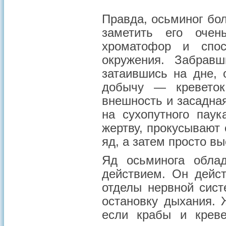
Правда, осьминог бо
заметить его очен
хроматофор и спо
окружения. Забрав
затаившись на дне, 
добычу — креветок
внешность и засадна
на сухопутного паук
жертву, прокусывают 
яд, а затем просто в
Яд осьминога облад
действием. Он дейст
отделы нервной сист
остановку дыхания. 
если крабы и креве