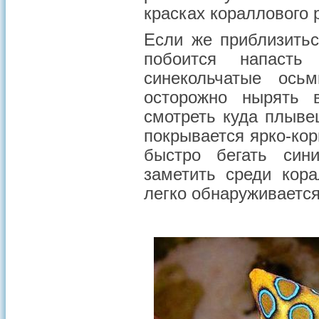
красках кораллового 
Если же приблизитьс
побоится напасть
синекольчатые ось
осторожно нырять 
смотреть куда плыве
покрывается ярко-кор
быстро бегать син
заметить среди кор
легко обнаруживается