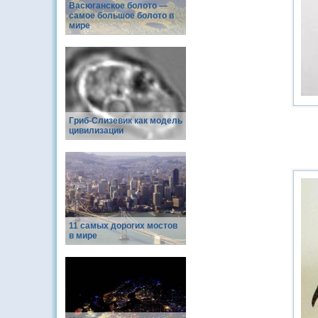
Васюганское болото —
самое большое болото в
мире
Гриб-Слизевик как модель
цивилизации
11 самых дорогих мостов
в мире