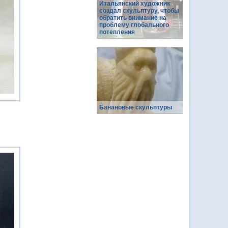
Итальянский художник
создал скульптуру, чтобы
обратить внимание на
проблему глобального
потепления
Банановые скульптуры