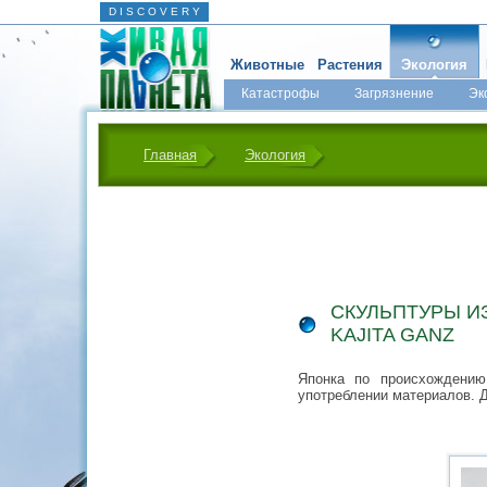
D I S C O V E R Y
Животные
Растения
Экология
Катастрофы
Загрязнение
Эк
Главная
Экология
СКУЛЬПТУРЫ И
KAJITA GANZ
Японка по происхождению
употреблении материалов. 