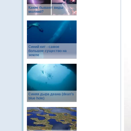
Какие бывают виды
молний?
Синий кит - самое
большое существо на
земле
Синяя дыра деана (dean’s
blue hole)