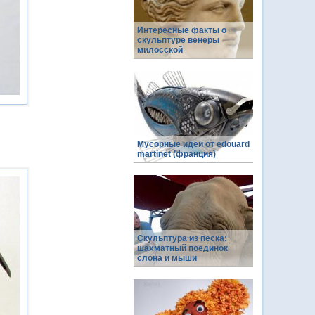
Интересные факты о
скульптуре венеры
милосской
Мусорные идеи от edouard
martinet (франция)
Скульптура из песка:
шахматный поединок
слона и мыши