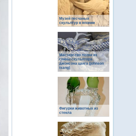
Музей песчаных
скульптур в японии
Мастерство лепки из
глины скульптора
джонсона цанга (johnson
tsang)
Фигурки животных из
стекла