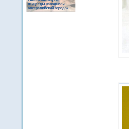
Гигантские пауки-
птицееды наводнили
австралийский городок