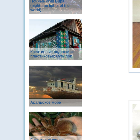
Ночные огни мира
(nighttime lights of the
world)
Креативные поделки из
пластиковых бутылок
Аральское море