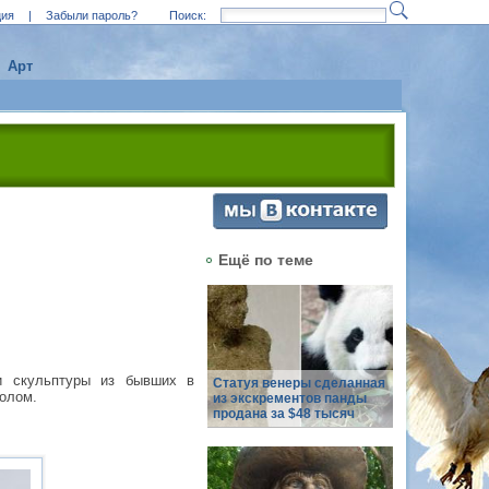
ция
|
Забыли пароль?
Поиск:
Арт
Ещё по теме
ои скульптуры из бывших в
Статуя венеры сделанная
лолом.
из экскрементов панды
продана за $48 тысяч