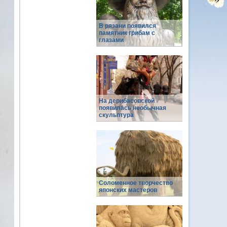
В рязани появился
памятник грибам с
глазами
На дерибасовской
появилась необычная
скульптура
Соломенное творчество
японских мастеров