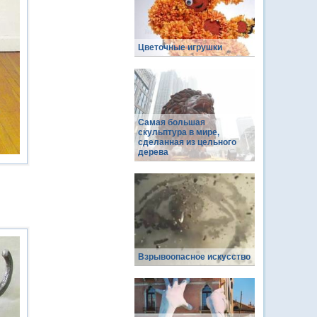
Цветочные игрушки
Самая большая
скульптура в мире,
сделанная из цельного
дерева
Взрывоопасное искусство