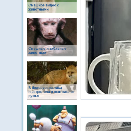
Смешное видео с
животными
Смешные и забавные
животные
В белоруссии лиса
выстрелила в охотника из
ружья