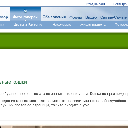
Вход на сайт
|
Регистра
мор
Фото галереи
Объявления
Форум
Видео
Самые-Самые
ина
Цветы и Растения
Насекомые
Живая планета
Фотооч
вные кошки
ats" давно прошел, но это не значит, что они ушли. Кошки по-прежнему 
 одно из многих мест, где вы можете насладиться кошачьей случайност
лучших постов со страницы, так что сходите с ума.