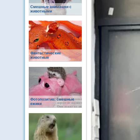
Смешные анимашки с
животными
Фантастические
животные
Фотопозитив: смешные
ежики