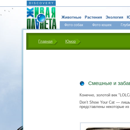
D I S C O V E R Y
Животные
Растения
Экология
Ю
Фото собак
Фото кошек
Глуб
Главная
Юмор
Смешные и заба
Конечно, золотой век "LOLC
Don’t Show Your Cat — лишь
представлены некоторые из 