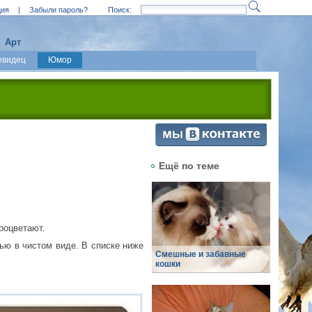
ция
|
Забыли пароль?
Поиск:
Арт
евидец
Юмор
Ещё по теме
процветают.
ью в чистом виде. В списке ниже
Смешные и забавные
кошки