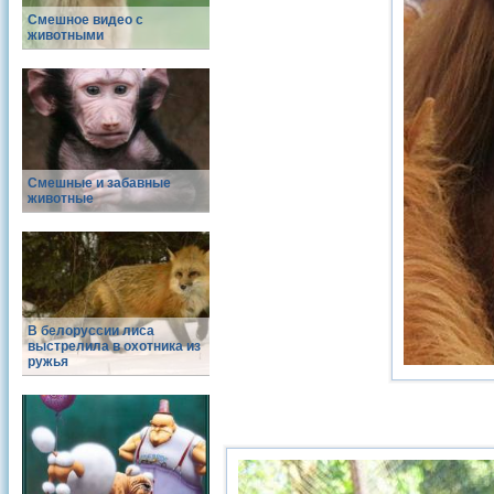
Смешное видео с
животными
Смешные и забавные
животные
В белоруссии лиса
выстрелила в охотника из
ружья