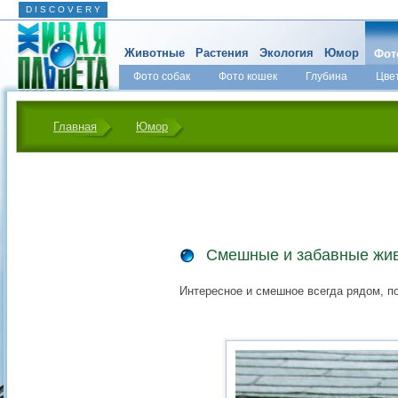
D I S C O V E R Y
Животные
Растения
Экология
Юмор
Фот
Фото собак
Фото кошек
Глубина
Цве
Главная
Юмор
Смешные и забавные жи
Интересное и смешное всегда рядом, по