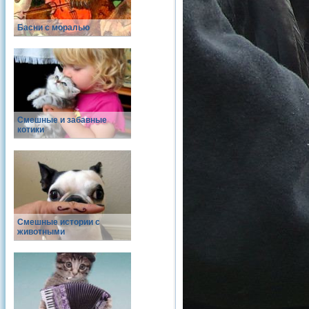
Басни с моралью
Смешные и забавные
котики
Смешные истории с
животными