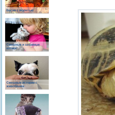
Басни с моралью
Смешные и забавные
котики
Смешные истории с
животными