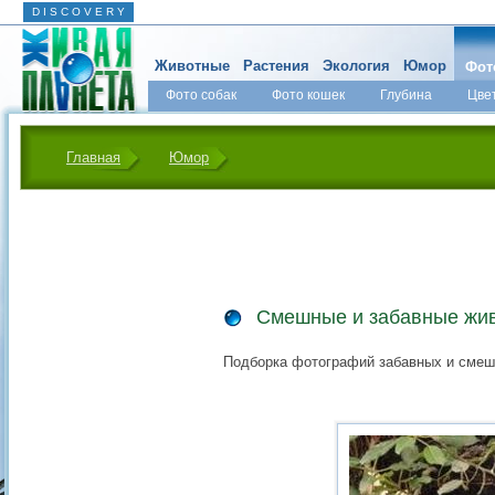
D I S C O V E R Y
Животные
Растения
Экология
Юмор
Фот
Фото собак
Фото кошек
Глубина
Цве
Главная
Юмор
Смешные и забавные жи
Подборка фотографий забавных и смеш