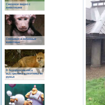
Смешное видео с
животными
Смешные и забавные
животные
В белоруссии лиса
выстрелила в охотника из
ружья