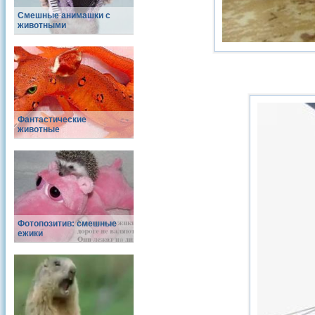
Смешные анимашки с
животными
Фантастические
животные
Фотопозитив: смешные
ежики