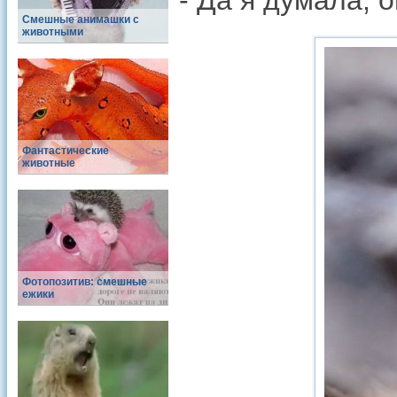
- Да я думала, о
Смешные анимашки с
животными
Фантастические
животные
Фотопозитив: смешные
ежики