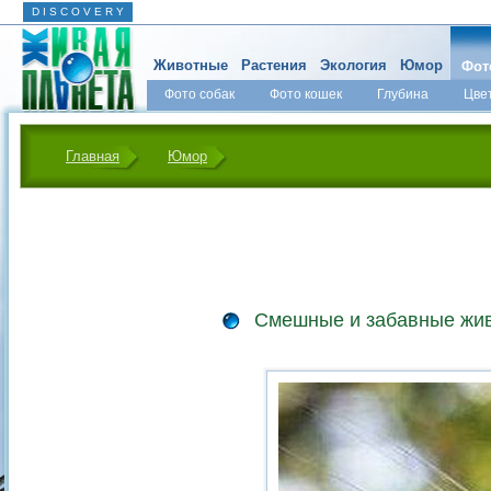
D I S C O V E R Y
Животные
Растения
Экология
Юмор
Фот
Фото собак
Фото кошек
Глубина
Цве
Главная
Юмор
Смешные и забавные жи