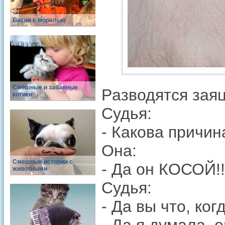
Басни с моралью
Смешные и забавные
Pазводятся заяц
котики
Судья:
- Какова пpичин
Она:
Смешные истории с
- Да он КОСОЙ!!
животными
Судья:
- Да вы что, ко