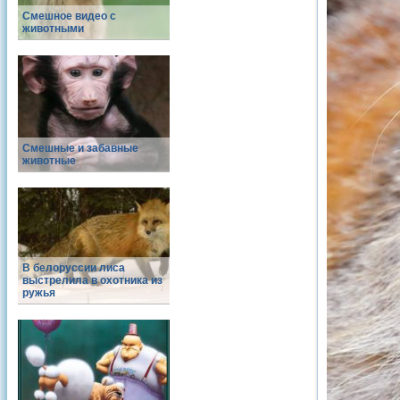
Смешное видео с
животными
Смешные и забавные
животные
В белоруссии лиса
выстрелила в охотника из
ружья