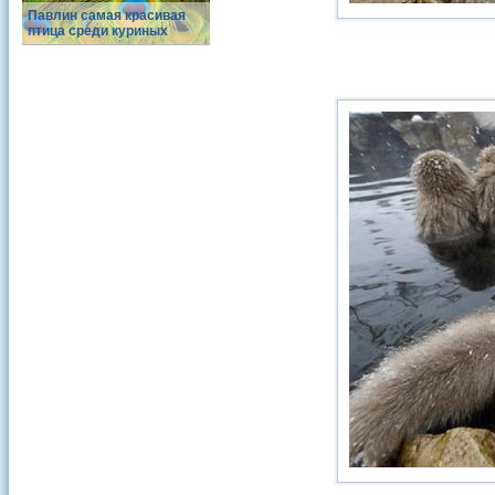
Павлин самая красивая
птица среди куриных