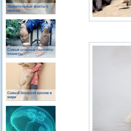
Удивительные факты о
крысах
Самые опасные паразиты
планеты
Самый большой кролик в
мире