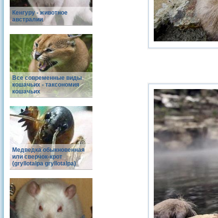
Кенгуру - животное
австралии
Все современные виды
кошачьих - таксономия
кошачьих
Медведка обыкновенная
или сверчок-крот
(gryllotalpa gryllotalpa)