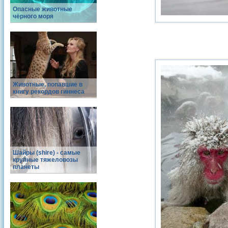
Опасные животные
чёрного моря
Животные, попавшие в
книгу рекордов гиннеса
Шайры (shire) - самые
крупные тяжеловозы
планеты