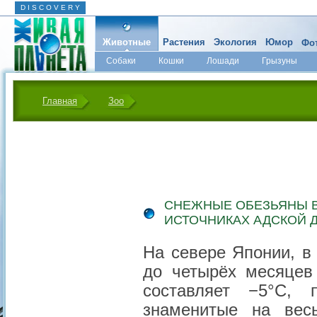
D I S C O V E R Y
Животные
Растения
Экология
Юмор
Фот
Собаки
Кошки
Лошади
Грызуны
Микромир
Главная
Зоо
СНЕЖНЫЕ ОБЕЗЬЯНЫ В
ИСТОЧНИКАХ АДСКОЙ 
На севере Японии, в
до четырёх месяцев
составляет −5°С, 
знаменитые на вес