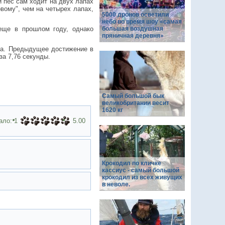
й пес сам ходит на двух лапах
вому", чем на четырех лапах,
5000 дронов осветили
небо во время шоу «самая
еще в прошлом году, однако
большая воздушная
пряничная деревня»
за. Предыдущее достижение в
за 7,76 секунды.
Самый большой бык
великобритании весит
1620 кг
ало:
1
5.00
Крокодил по кличке
кассиус - самый большой
крокодил из всех живущих
в неволе.