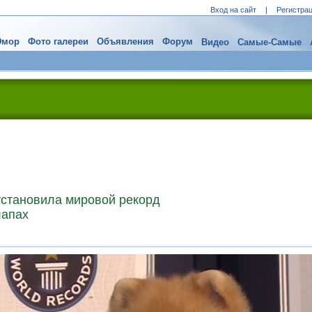
Вход на сайт
|
Регистра
мор
Фото галереи
Объявления
Форум
Видео
Самые-Самые
становила мировой рекорд
лапах