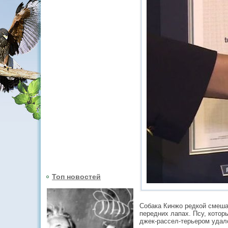
Топ новостей
Собака Кинжо редкой смешан
передних лапах. Псу, котор
джек-рассел-терьером удало