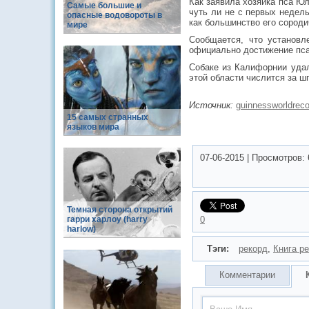
Как заявила хозяйка пса Юл
Самые большие и
чуть ли не с первых недел
опасные водовороты в
как большинство его сороди
мире
Сообщается, что установл
официально достижение пса
Собаке из Калифорнии удал
этой области числится за ш
Источник:
guinnessworldrec
15 самых странных
языков мира
07-06-2015
|
Просмотров:
Темная сторона открытий
гарри харлоу (harry
0
harlow)
Тэги:
рекорд
,
Книга р
Комментарии