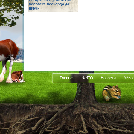
Загадки витрувианского
человека леонардо да
винчи
Главная
ФИТО
Новости
Айбо