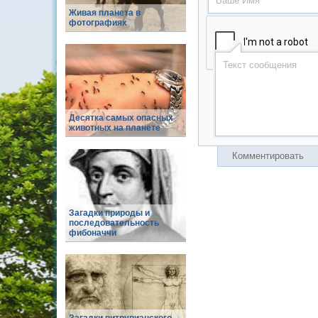
Живая планета в
фотографиях
Десятка самых опасных
животных на планете
Комментировать
Загадки природы и
последовательность
фибоначчи