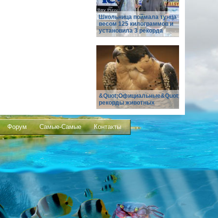
Школьница поймала тунца
весом 125 килограммов и
установила 3 рекорда
&Quot;Официальные&Quot;
рекорды животных
Форум
Самые-Самые
Контакты