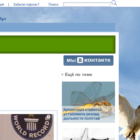
ция
|
Забыли пароль?
Поиск:
Арт
Ещё по теме
Крошечная стрекоза
установила рекорд
дальности полётов