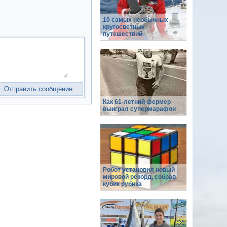
10 самых необычных
кругосветных
путешествий
Как 61-летний фермер
выиграл супермарафон
Робот установил новый
мировой рекорд, собрав
кубик рубика