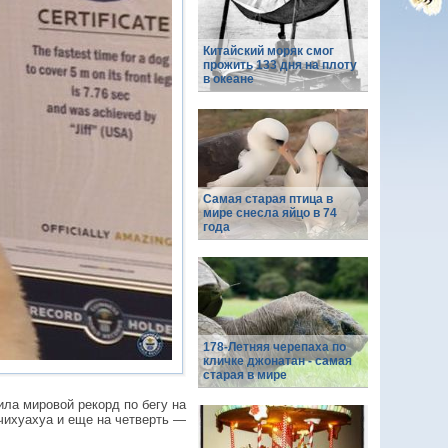
Китайский моряк смог
прожить 133 дня на плоту
в океане
Самая старая птица в
мире снесла яйцо в 74
года
178-Летняя черепаха по
кличке джонатан - самая
старая в мире
ла мировой рекорд по бегу на
 чихуахуа и еще на четверть —