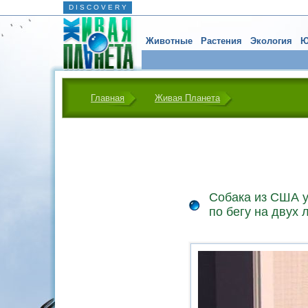
D I S C O V E R Y
Животные
Растения
Экология
Ю
Главная
Живая Планета
Собака из США у
по бегу на двух 