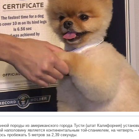
ной породы из американского города Тусти (штат Калифорния) установи
ый наполовину является континентальным той-спаниелем, на четверть –
сь пробежать 5 метров за 2,39 секунды.