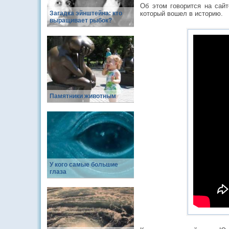
Об этом говорится на сайт
Загадка эйнштейна: кто
который вошел в историю.
выращивает рыбок?
Памятники животным
У кого самые большие
глаза