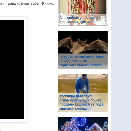
ен грандиозный забег Кинжо,
Съедобная деревня из
пряничных домиков
Летучие мыши оказались
рекордсменами
горизонтального полета
Мужчина выловил
огромную рыбу и побил
продержавшийся 72 года
мировой рекорд