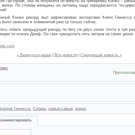
ия Пастернак, она не потратила ни минуты на тренировку Конжо – умны
ь жизни. По словам женщины, ее питомец чаще передвигается "по-цирко
чей.
енный Конжо рекорд был зафиксирован экспертами Книги Гиннесса 
 было занесено в знаменитый реестр только сейчас.
ось побить предыдущий рекорд по бегу на двух лапах почти в три ра
пицем по кличке Джиф. Он смог преодолеть пять метров на своих двоих 
ords.com
« Вернуться назад
|
Все новости
|
Следующая новость »
6865
Проголосов
екордов Гиннесса
,
Собака
,
самые-самые
,
видео
Комментировать