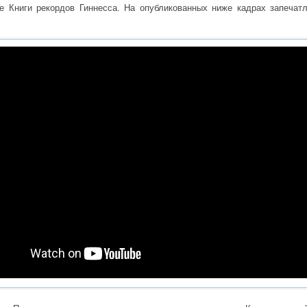
е Книги рекордов Гиннесса. На опубликованных ниже кадрах запечатл