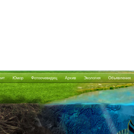
лит
Юмор
Фотоочевидец
Архив
Экология
Объявления