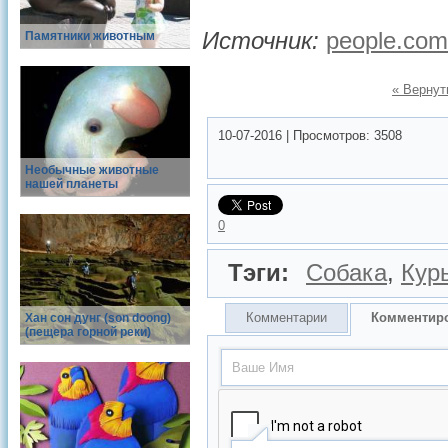
Источник:
people.com
Памятники животным
« Вернут
10-07-2016
|
Просмотров:
3508
Необычные животные
нашей планеты
0
Тэги:
Собака
,
Кур
Комментарии
Комментир
Хан сон дунг (son doong)
(пещера горной реки)