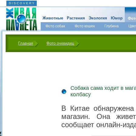
D I S C O V E R Y
Животные
Растения
Экология
Юмор
Фот
Фото собак
Фото кошек
Глубина
Цве
Главная
Фото очевидец
Собака сама ходит в маг
колбасу
В Китае обнаружена 
магазин. Она живе
сообщает онлайн-изд