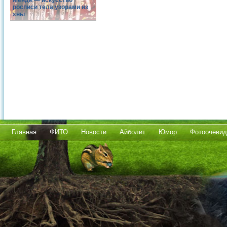
Менди — искусство
росписи тела узорами из
хны
Главная
ФИТО
Новости
Айболит
Юмор
Фотоочевид