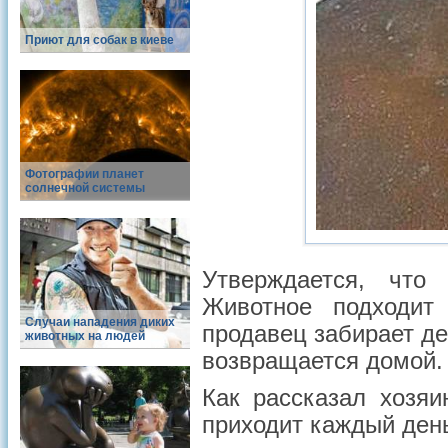
Приют для собак в киеве
Фотографии планет
солнечной системы
Утверждается, что
Животное подходит
Случаи нападения диких
продавец забирает де
животных на людей
возвращается домой.
Как рассказал хозяи
приходит каждый ден