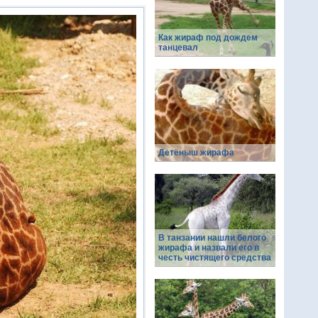
Как жираф под дождем
танцевал
Детёныш жирафа
В танзании нашли белого
жирафа и назвали его в
честь чистящего средства