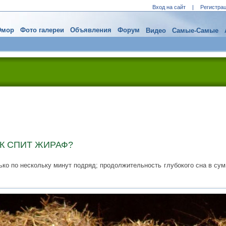
Вход на сайт
|
Регистра
мор
Фото галереи
Объявления
Форум
Видео
Самые-Самые
АК СПИТ ЖИРАФ?
ко по нескольку минут подряд; продолжительность глубокого сна в сум