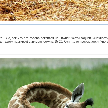
в шею, так что его голова покоится на нижней части задней конечност
ь, затем на живот) занимает секунд 15-20. Сон часто прерывается (иногд