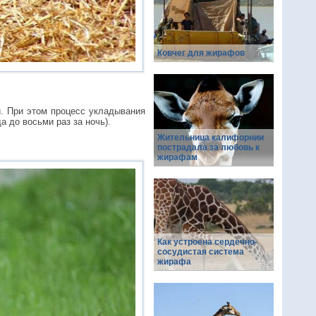
Ковчег для жирафов
и. При этом процесс укладывания
а до восьми раз за ночь).
Жительница калифорнии
пострадала за любовь к
жирафам
Как устроена сердечно-
сосудистая система
жирафа