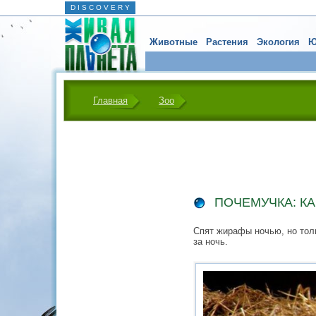
D I S C O V E R Y
Животные
Растения
Экология
Ю
Главная
Зоо
ПОЧЕМУЧКА: К
Спят жирафы ночью, но толь
за ночь.