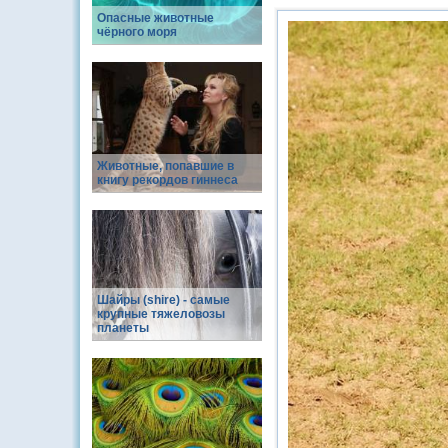
Опасные животные
чёрного моря
Животные, попавшие в
книгу рекордов гиннеса
Шайры (shire) - самые
крупные тяжеловозы
планеты