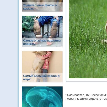
Удивительные факты о
крысах
Самые опасные паразиты
планеты
Самый большой кролик в
мире
Оказывается, их несгибаем
позволяющими видеть в тем