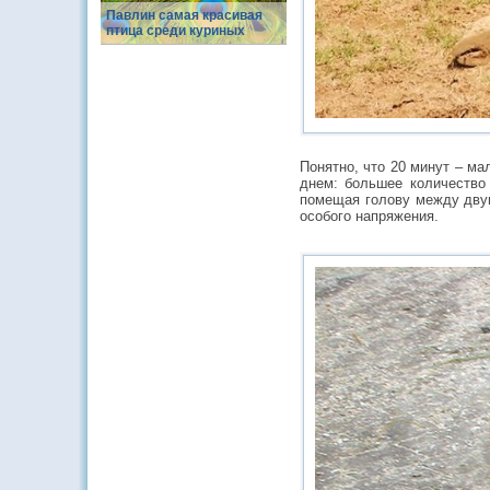
Павлин самая красивая
птица среди куриных
Понятно, что 20 минут – м
днем: большее количество 
помещая голову между двум
особого напряжения.