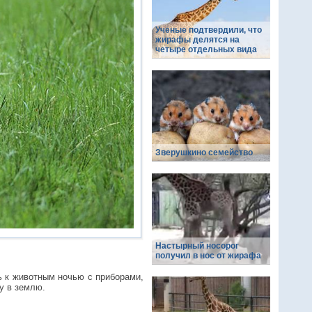
Ученые подтвердили, что
жирафы делятся на
четыре отдельных вида
Зверушкино семейство
Настырный носорог
получил в нос от жирафа
ь к животным ночью с приборами,
у в землю.