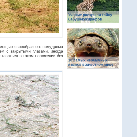
Ученые раскрыли тайну
бабушек-жирафов
помощью своеобразного полудрема
ем с закрытыми глазами, иногда
таваться в таком положении без
10 самых необычных
языков в животном мире