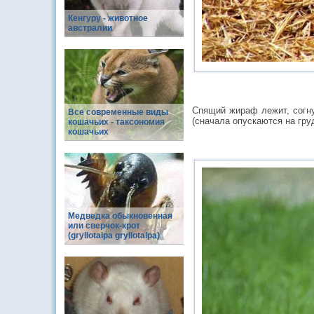
Кенгуру - животное
австралии
Спящий жираф лежит, согну
Все современные виды
(сначала опускаются на груд
кошачьих - таксономия
кошачьих
Медведка обыкновенная
или сверчок-крот
(gryllotalpa gryllotalpa)