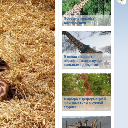
Почему у жирафа
длинная шея
В кении спасают
жирафов, застигнутых
сильными дождями
Жирафа с деформацией
шеи заметили в южной
африке