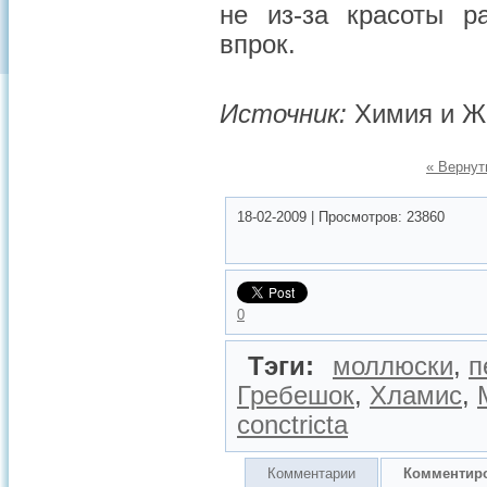
не из-за красоты р
впрок.
Источник:
Химия и Ж
« Вернут
18-02-2009
|
Просмотров:
23860
0
Тэги:
моллюски
,
п
Гребешок
,
Хламис
,
conctricta
Комментарии
Комментир