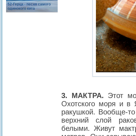
52-Герца - песня самого
одинокого кита
3. МАКТРА.
Этот мо
Охотского моря и в
ракушкой. Вообще-то
верхний слой рако
белыми. Живут макт