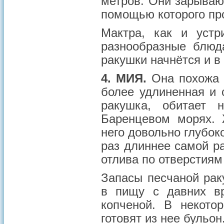
метров. Они зарываю
помощью которого пр
Мактра, как и устр
разнообразные блю
ракушки начнётся и в
4. МИЯ.
Она похожа н
более удлиненная и 
ракушка, обитает 
Баренцевом морях. 
него довольно глубок
раз длиннее самой р
отлива по отверстиям
Запасы песчаной рак
в пищу с давних в
копченой. В некото
готовят из нее бульон