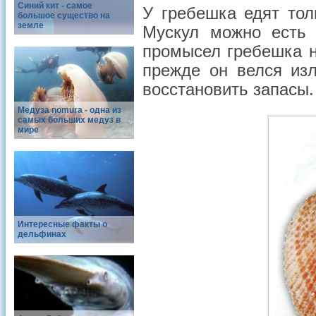
Синий кит - самое
У гребешка едят тол
большое существо на
земле
Мускул можно есть 
промысел гребешка н
прежде он велся из
восстановить запасы.
Медуза nomura - одна из
самых больших медуз в
мире
Интересные факты о
дельфинах