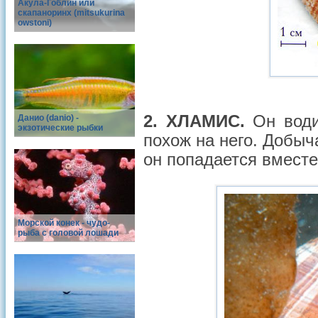
Акула-Гоблин или
скапаноринх (mitsukurina
owstoni)
2. ХЛАМИС.
Он води
Данио (danio) -
экзотические рыбки
похож на него. Добыч
он попадается вместе
Морской конек - чудо-
рыба с головой лошади