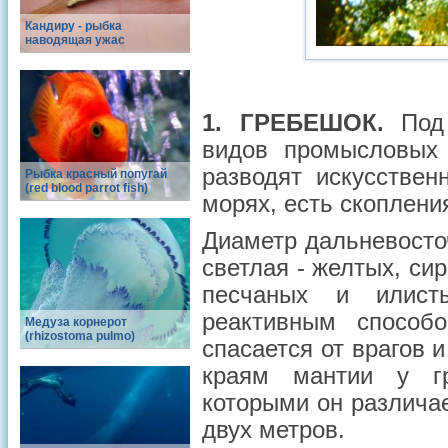
Кандиру - рыбка
наводящая ужас
1. ГРЕБЕШОК.
Под 
видов промысловых 
разводят искусстве
Рыбка красный попугай
(red blood parrot fish)
морях, есть скоплени
Диаметр дальневосточ
светлая - желтых, си
песчаных и илист
реактивным способ
Медуза корнерот
(rhizostoma pulmo)
спасается от врагов 
краям мантии у гр
которыми он различа
двух метров.