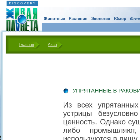
D I S C O V E R Y
Животные
Растения
Экология
Юмор
Фото
Главная
Аква
УПРЯТАННЫЕ В РАКОВ
Из всех упрятанны
устрицы безусловн
ценность. Однако су
либо промышляют,
используются в пищу