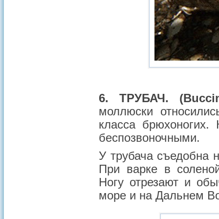
6. ТРУБАЧ. (Bucc
моллюски относились
класса брюхоногих.
беспозвоночными.
У трубача съедобна н
При варке в солено
Ногу отрезают и обы
море и на Дальнем Во