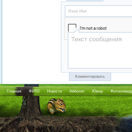
Комментировать
Главная
ФИТО
Новости
Айболит
Юмор
Фотоочевид