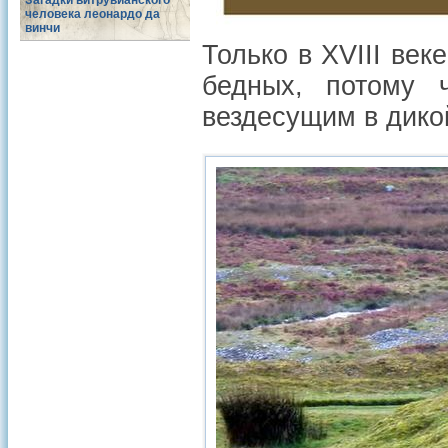
Загадки витрувианского
человека леонардо да
винчи
Только в XVIII век
бедных, потому 
вездесущим в дико