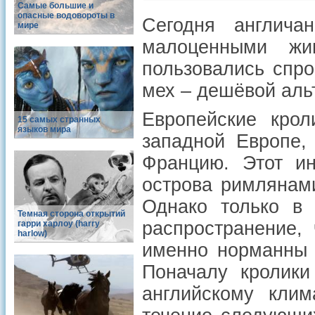
Самые большие и
опасные водовороты в
Сегодня англича
мире
малоценными жи
пользовались спро
мех – дешёвой аль
Европейские крол
15 самых странных
языков мира
западной Европе,
Францию. Этот ин
острова римлянам
Однако только в 
Темная сторона открытий
распространение, 
гарри харлоу (harry
harlow)
именно норманны 
Поначалу кролики
английскому кли