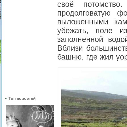
своё потомство
продолговатую ф
выложенными кам
убежать, поле и
заполненной водо
Вблизи большинст
башню, где жил уо
Топ новостей