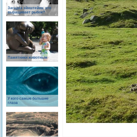
Загадка эйнштейна: кто
выращивает рыбок?
Памятники животным
У кого самые большие
глаза