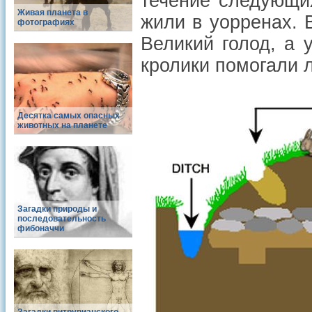
течение следующих
Живая планета в
жили в уорренах. 
фотографиях
Великий голод, а 
кролики помогали 
Десятка самых опасных
животных на планете
Загадки природы и
последовательность
фибоначчи