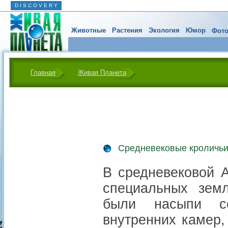
D I S C O V E R Y
Животные
Растения
Экология
Юмор
Фото
Главная
Живая Планета
Средневековые кроличьи
В средневековой А
специальных зем
были насыпи с
внутренних камер,