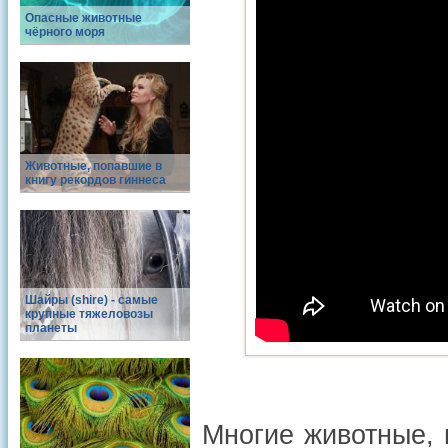
Опасные животные
чёрного моря
Животные, попавшие в
книгу рекордов гиннеса
Шайры (shire) - самые
крупные тяжеловозы
планеты
Многие животные, 