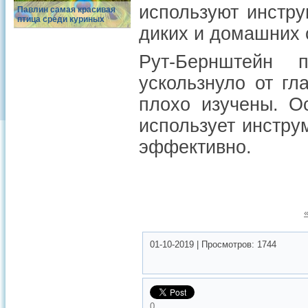
используют инстру
Павлин самая красивая
птица среди куриных
диких и домашних 
Рут-Бернштейн 
ускользнуло от гл
плохо изучены. О
использует инстру
эффективно.
01-10-2019
|
Просмотров:
1744
0