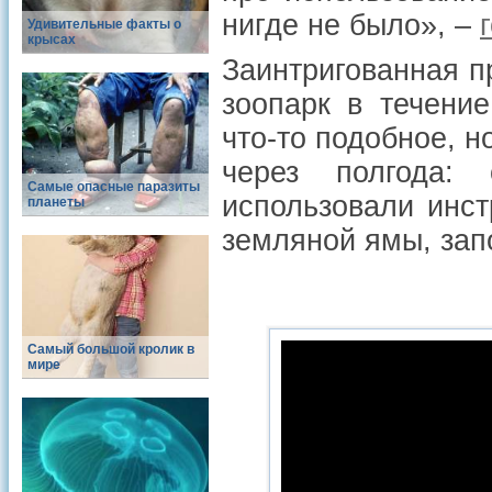
нигде не было», –
Удивительные факты о
крысах
Заинтригованная 
зоопарк в течени
что-то подобное, н
через полгода:
Самые опасные паразиты
использовали инст
планеты
земляной ямы, зап
Самый большой кролик в
мире