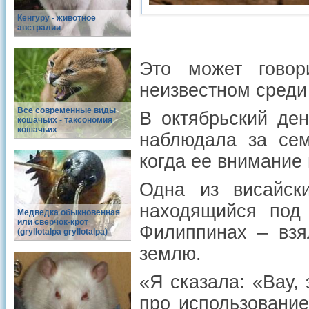
Кенгуру - животное
австралии
Это может говор
неизвестном среди
Все современные виды
В октябрьский де
кошачьих - таксономия
кошачьих
наблюдала за сем
когда ее внимание
Одна из висайски
находящийся под 
Медведка обыкновенная
или сверчок-крот
Филиппинах – взя
(gryllotalpa gryllotalpa)
землю.
«Я сказала: «Вау, 
про использовани