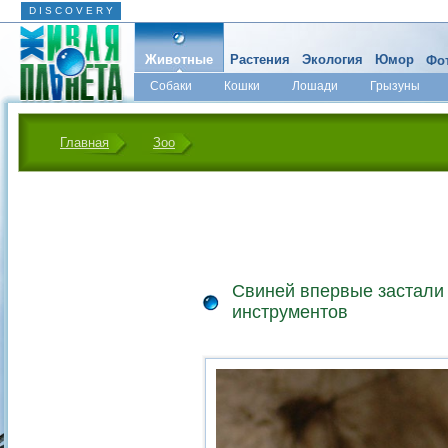
D I S C O V E R Y
Животные
Растения
Экология
Юмор
Фот
Собаки
Кошки
Лошади
Грызуны
Микромир
Главная
Зоо
Свиней впервые застали
инструментов