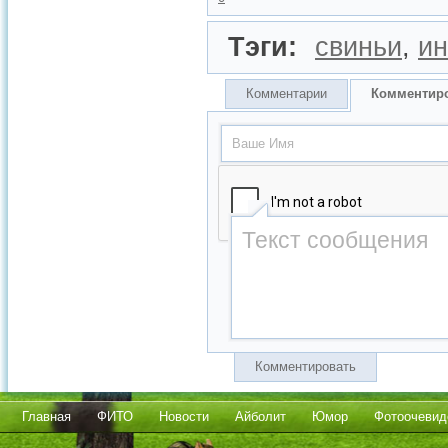
Тэги:
свиньи
,
ин
Комментарии
Комментир
Комментировать
Главная
ФИТО
Новости
Айболит
Юмор
Фотоочевид