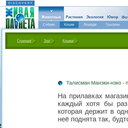
D I S C O V E R Y
Животные
Растения
Экология
Юмор
Фот
Собаки
Кошки
Лошади
Грызуны
Микромир
Главная
Зоо
Кошки
Талисман Манэки-нэко -
На прилавках магази
каждый хотя бы раз
которая держит в одн
неё поднята так, буд