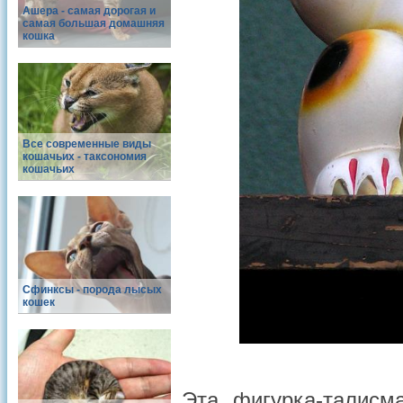
Ашера - самая дорогая и
самая большая домашняя
кошка
Все современные виды
кошачьих - таксономия
кошачьих
Сфинксы - порода лысых
кошек
Эта фигурка-талисм