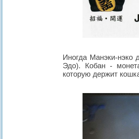
Иногда Манэки-нэко 
Эдо). Кобан - моне
которую держит кошка