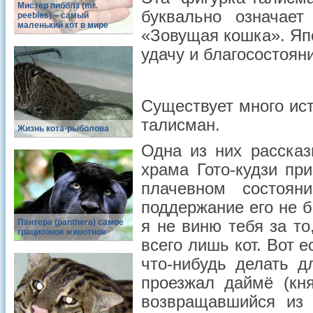
Мистер пибблз (mr.
буквально означае
peebles) – самый
маленький кот в мире
«Зовущая кошка». Яп
удачу и благосостоян
Существует много ист
талисман.
Жизнь кота-рыболова
Одна из них рассказ
храма Гото-кудзи пр
плачевном состоян
поддержание его не б
Пантера (panthera) самое
я не виню тебя за то
грациозное животное
всего лишь кот. Вот 
что-нибудь делать д
проезжал даймё (кн
возвращавшийся из 