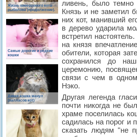
ливень, было темно
Жизнь виверрового кота-
рыболова (продолжение).
Князь и не заметил 
них кот, манивший ег
в дерево ударила мо
встретил настоятель
на князя впечатлени
Самые дорогие и редкие
обители, которая за
кошки
сохранился до на
церемонию, посвяще
связи с чем в одно
Нэко.
Другая легенда глас
Дикая кошка манул
(палласов кот)
почти никогда не бы
храме поселилась ко
садилась на порог и 
сказать людям "не п