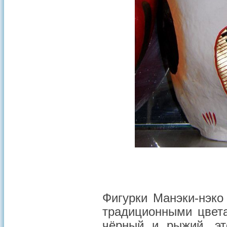
Фигурки Манэки-нэко
традиционными цве
чёрный и рыжий, эт