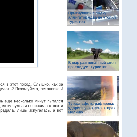
Прыгнувший в лодку
аллигатор едва не утопил
туристов
В юар разгневанный слон
преследует туристов
ся в этот поход. Слышно, как за
делать? Пожалуйста, остановись!
ерь еще несколько минут пытался
Турист сфотографировал
далеку судна и попросила отвезти
ударившую в него в горах
радала, лишь испугалась, а вот
молнию