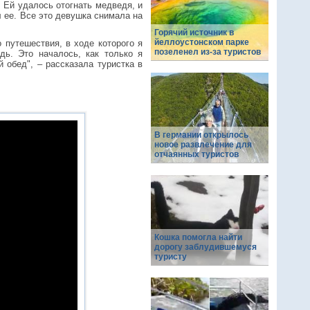
. Ей удалось отогнать медведя, и
л ее. Все это девушка снимала на
Горячий источник в
йеллоустонском парке
 путешествия, в ходе которого я
позеленел из-за туристов
дь. Это началось, как только я
 обед", – рассказала туристка в
В германии открылось
новое развлечение для
отчаянных туристов
Кошка помогла найти
дорогу заблудившемуся
туристу