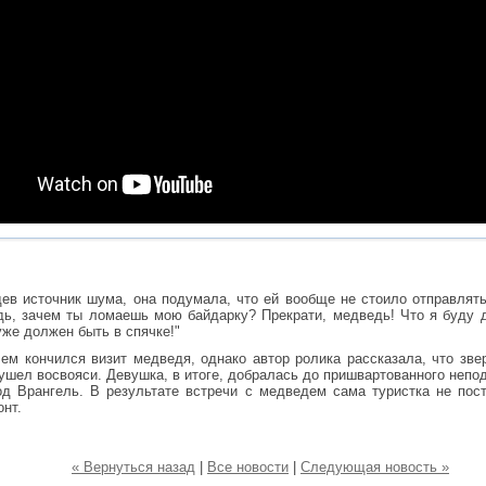
дев источник шума, она подумала, что ей вообще не стоило отправлять
дь, зачем ты ломаешь мою байдарку? Прекрати, медведь! Что я буду 
уже должен быть в спячке!"
чем кончился визит медведя, однако автор ролика рассказала, что зв
 ушел восвояси. Девушка, в итоге, добралась до пришвартованного непо
д Врангель. В результате встречи с медведем сама туристка не пост
нт.
« Вернуться назад
|
Все новости
|
Следующая новость »