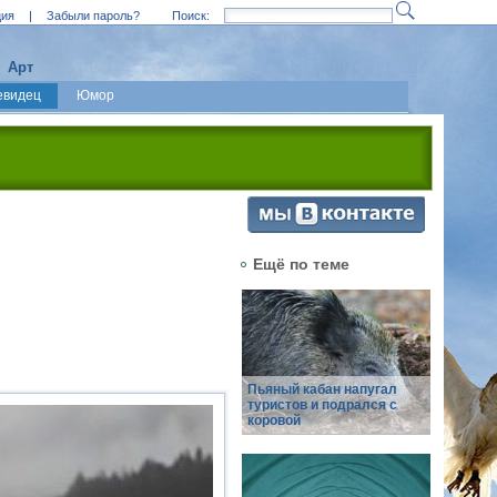
ция
|
Забыли пароль?
Поиск:
Арт
евидец
Юмор
Ещё по теме
Пьяный кабан напугал
туристов и подрался с
коровой