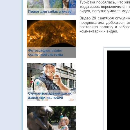
Туристка побоялась, что жи
тогда зверь переключился н
видео, попутно умоляя медв
Приют для собак в киеве
Видео 29 сентября опублик
предполагала добраться о
поставила палатку и забро
комментарии к видео.
Фотографии планет
солнечной системы
Случаи нападения диких
животных на людей