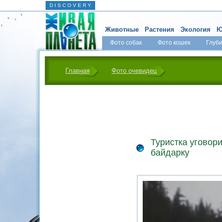
D I S C O V E R Y
Животные
Растения
Экология
Ю
Фото собак
Фото кошек
Глуб
Главная
Фото очевидец
Туристка уговор
байдарку