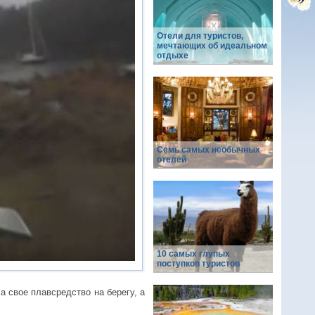
Отели для туристов,
мечтающих об идеальном
отдыхе
Семь самых необычных
отелей
10 самых глупых
поступков туристов
а свое плавсредство на берегу, а