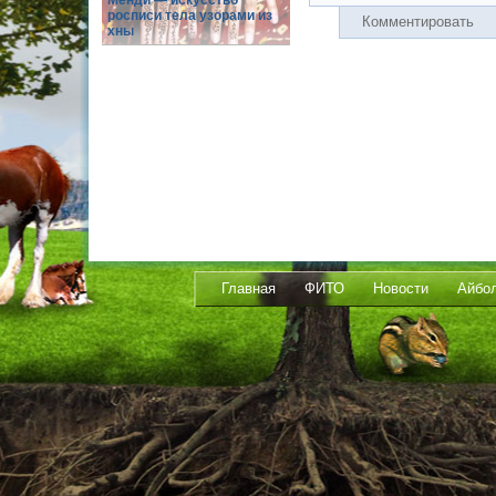
Менди — искусство
росписи тела узорами из
Комментировать
хны
Главная
ФИТО
Новости
Айбо