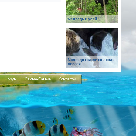
Медведь и улей
Медведи гризли на ловле
лосося
Форум
Самые-Самые
Контакты