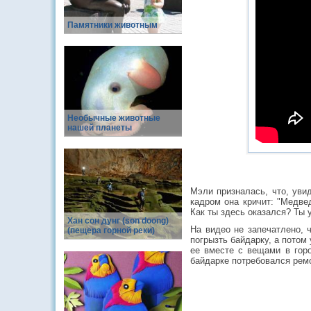
Памятники животным
Необычные животные
нашей планеты
Мэли призналась, что, уви
кадром она кричит: "Медве
Как ты здесь оказался? Ты 
Хан сон дунг (son doong)
На видео не запечатлено, 
(пещера горной реки)
погрызть байдарку, а потом
ее вместе с вещами в горо
байдарке потребовался ремо