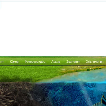
лит
Юмор
Фотоочевидец
Архив
Экология
Объявления