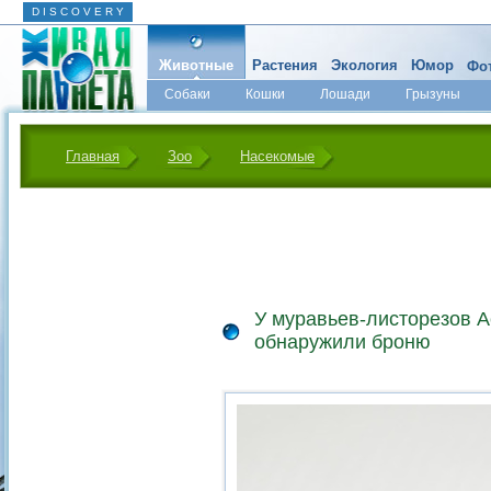
D I S C O V E R Y
Животные
Растения
Экология
Юмор
Фот
Собаки
Кошки
Лошади
Грызуны
Микромир
Главная
Зоо
Насекомые
У муравьев-листорезов Ac
обнаружили броню