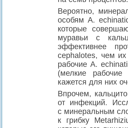
Вероятно, минера
особям A. echinat
которые совершаю
муравьи с кальц
эффективнее про
cephalotes, чем и
рабочие A. echinat
(мелкие рабочие 
кажется для них о
Впрочем, кальцито
от инфекций. Исс
с минеральным сло
к грибку Metarhiz