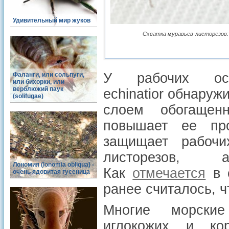
Удивительный мир жуков
Схватка муравьев-листорезов: с
У рабочих осо
Фаланги, или сольпуги,
или бихорки, или
верблюжий паук
echinatior обнару
(solifugae)
слоем обогащен
повышает ее про
защищает рабочи
листорезов,
Лономия (lonomia obliqua) -
Как
отмечается
в с
очень ядовитая гусеница
ранее считалось, ч
Многие морские
иглокожих и ко