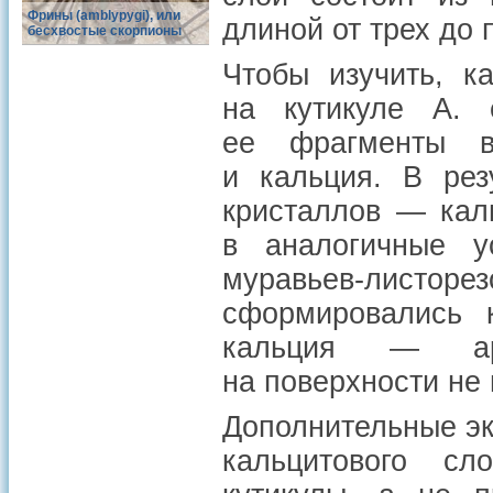
Фрины (amblypygi), или
длиной от трех до 
бесхвостые скорпионы
Чтобы изучить, к
на кутикуле A. e
ее фрагменты в
и кальция. В рез
кристаллов — кал
в аналогичные у
муравьев-листор
сформировались 
кальция — ара
на поверхности не
Дополнительные э
кальцитового сл