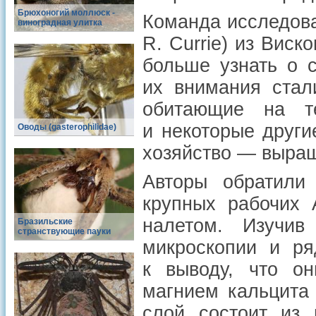
Брюхоногий моллюск -
Команда исследова
виноградная улитка
R. Currie) из Вис
больше узнать о 
их внимания стали
обитающие на т
и некоторые други
Оводы (gasterophilidae)
хозяйство — выращ
Авторы обратили 
крупных рабочих 
налетом. Изучив
Бразильские
странствующие пауки
микроскопии и ря
к выводу, что он
магнием кальцита 
слой состоит из 