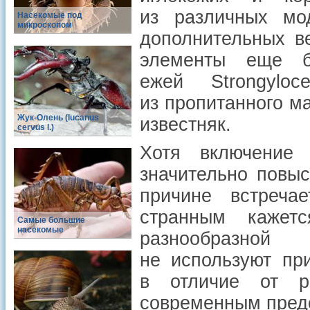
из различных мо
Насекомые под
микроскопом
дополнительных в
элементы еще б
ежей Strongyloce
из пропитанного м
Жук-Олень (lucanus
известняк.
cervus l.)
Хотя включение 
значительно повыс
причине встреча
странным кажет
Самые большие
насекомые
разнообразной
не используют пр
в отличие от ра
современным пред