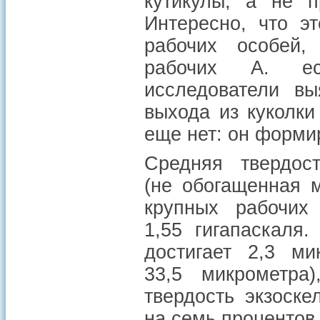
кутикулы, а не п
Интересно, что э
рабочих особей
рабочих A. ech
исследователи в
выхода из куколки
еще нет: он форми
Средняя твердос
(не обогащенная м
крупных рабочих 
1,55 гигапаскаля
достигает 2,3 ми
33,5 микрометра
твердость экзоске
на семь процентов