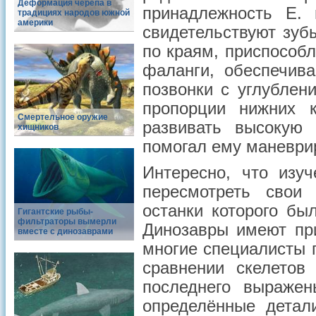
Деформация черепа в
принадлежность E.
традициях народов южной
америки
свидетельствуют зуб
по краям, приспособ
фаланги, обеспечив
позвонки с углубле
пропорции нижних 
Смертельное оружие
развивать высокую 
хищников
помогал ему маневри
Интересно, что изуч
пересмотреть свои
останки которого бы
Гигантские рыбы-
фильтраторы вымерли
Динозавры имеют пр
вместе с динозаврами
многие специалисты 
сравнении скелетов
последнего выраже
определённые детал