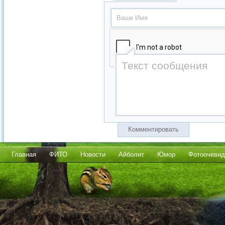
Комментировать
Главная
ФИТО
Новости
Айболит
Юмор
Фотоочевид