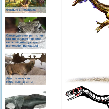
Факты о динозаврах
Самая древняя рептилия -
это трехглазая ящерица
гаттерия, или туатара
(sphenodon punctatus)
Доисторические
животные-гиганты