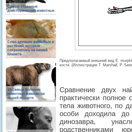
Самые странные
доисторические животные
Семь древних животных и
растений, которые
сохранились на нашей
планете
Предполагаемый внешний вид E. murph
кости. (Иллюстрации T. Marshall, P. Sere
Сравнение двух на
10 самых больших
животных живших на
практически полное 
нашей планете
тела животного, по 
особи доходила до
динозавра, уна
родственниками ю