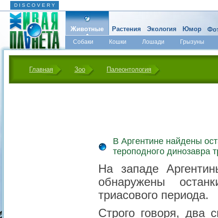
D I S C O V E R Y
Животные
Растения
Экология
Юмор
Фот
Собаки
Кошки
Лошади
Грызуны
Микромир
Главная
Зоо
Палеонтология
В Аргентине найдены ос
тероподного динозавра т
На западе Аргентин
обнаружены останк
триасового периода.
Строго говоря, два 