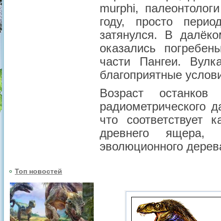
murphi, палеонтолог
году, просто перио
затянулся. В далёк
оказались погребен
части Пангеи. Вулк
благоприятные услови
Возраст останков
радиометрического д
что соответствует 
древнего ящера,
эволюционного дерев
Топ новостей