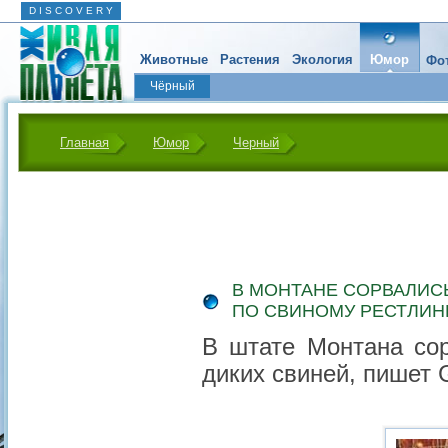
D I S C O V E R Y
Животные
Растения
Экология
Юмор
Фот
Чёрный
Главная
Юмор
Черный
В МОНТАНЕ СОРВАЛИС
ПО СВИНОМУ РЕСТЛИН
В штате Монтана сор
диких свиней, пишет Gr