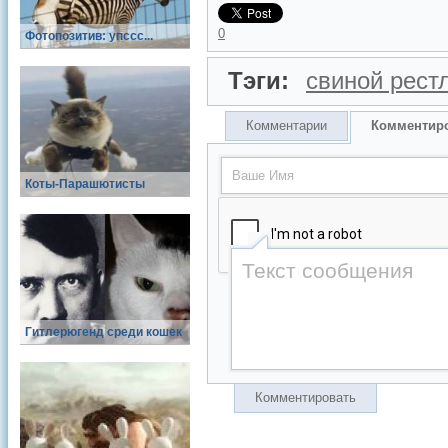
0
Фотопозитив: упссс...
Тэги:
свиной рест
Комментарии
Комментир
Коты-Парашютисты
Гитлерюгенд среди кошек
Комментировать