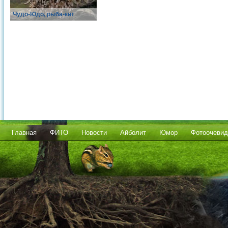
Чудо-Юдо, рыба-кит
Главная
ФИТО
Новости
Айболит
Юмор
Фотоочевид