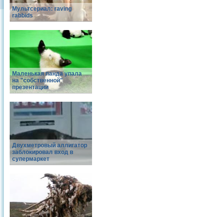
Мультсериал: raving
rabbids
Маленькая панда упала
на "собственной"
презентации
Двухметровый аллигатор
заблокировал вход в
супермаркет