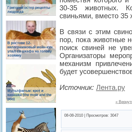
поместья которого и
30-35 животных. К
Григорий остер рецепты
людоеда
свиньями, вместо 35 
В связи с этим свин
пор, пока животные н
В ростове 12-
поиск свиней не уве
килограммовый мейн-кун
упал со шкафа на голову
Организаторы мероп
хозяину
механизм привлечен
будет усовершенство
Источник:
Лента.ру
Мультфильм: крот и
какашка (the mole and the
poo)
« Вернут
08-08-2010
|
Просмотров:
3047