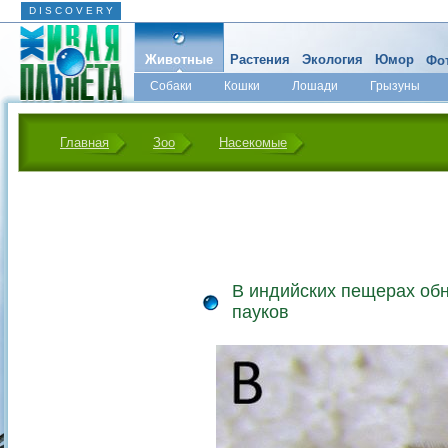
D I S C O V E R Y
Животные
Растения
Экология
Юмор
Фот
Собаки
Кошки
Лошади
Грызуны
Микромир
Главная
Зоо
Насекомые
В индийских пещерах об
пауков