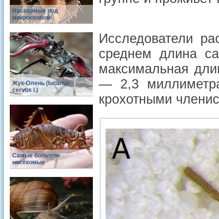
Насекомые под
микроскопом
Исследователи ра
среднем длина са
максимальная дли
— 2,3 миллиметра
Жук-Олень (lucanus
cervus l.)
крохотными членис
Самые большие
насекомые