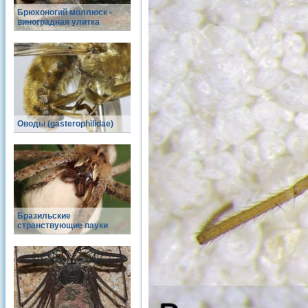
Брюхоногий моллюск -
виноградная улитка
Оводы (gasterophilidae)
Бразильские
странствующие пауки