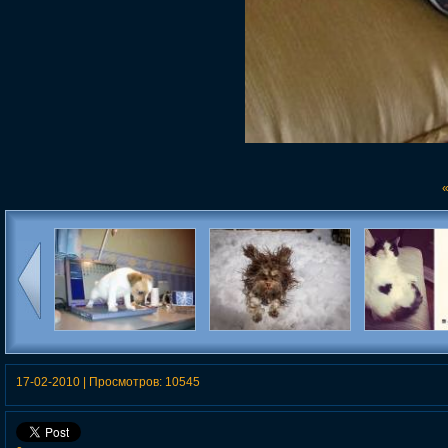
«
Собаки и компьютеры
Эти снимки финалистов
Самые изве
comedy pet awards
интернете 
поднимут вам
проиллюстри
17-02-2010
|
Просмотров:
10545
настроение
daily pu