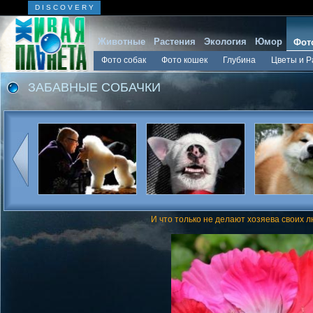
D I S C O V E R Y
Животные
Растения
Экология
Юмор
Фот
Фото собак
Фото кошек
Глубина
Цветы и Р
ЗАБАВНЫЕ СОБАЧКИ
И что только не делают хозяева своих 