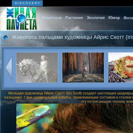
D I S C O V E R Y
Животные
Растения
Экология
Юмор
Фото
Живопись пальцами художницы Айрис Скотт (Iris
Молодая художница Айрис Скотт (Iris Scott) создает настоящие шедевры 
пальцами). Свои удивительные работы, привлекающие составом и стилем к
эту потрясающую технику жив