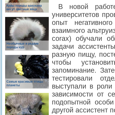
В новой работе
Куры породы араукана
несут цветные яйца
университетов про
опыт негативног
взаимного альтруи
corax
) обучали о
Необычные и редкие
задачи ассистент
породы кур
разную пищу, пост
чтобы установи
запоминание. Зат
тестировали от
Самые красивые птицы
выступали в роли
планеты
зависимости от с
подопытной особи
другой ассистент п