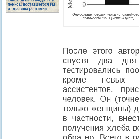
счастливые обладатели
пениса, доставшегося им
от древних рептилий
Отношение предпочтений «справедливого
взаимодействия (черный цвет), и н
После этого авто
спустя два дня
тестировались по
кроме новых «
ассистентов, при
человек. Он (точн
только женщины) д
в частности, вне
получения хлеба в
обратно. Всего в 