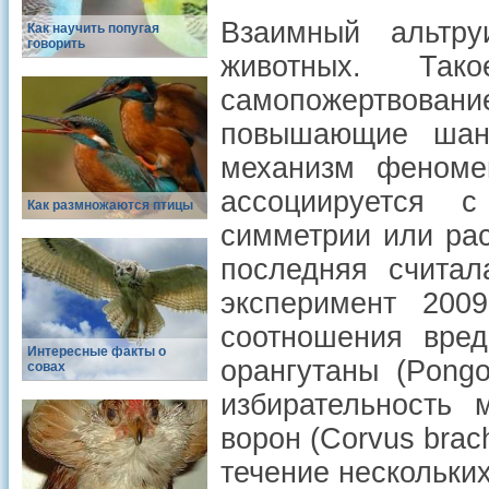
Взаимный альтру
Как научить попугая
говорить
животных. Так
самопожертвован
повышающие шанс
механизм феномен
ассоциируется с
Как размножаются птицы
симметрии или рас
последняя считал
эксперимент 20
соотношения вред
Интересные факты о
орангутаны (
Pongo
совах
избирательность 
ворон (
Corvus brac
течение нескольких