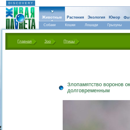
D I S C O V E R Y
Животные
Растения
Экология
Юмор
Фот
Собаки
Кошки
Лошади
Грызуны
Микромир
Главная
Зоо
Птицы
Злопамятство воронов о
долговременным