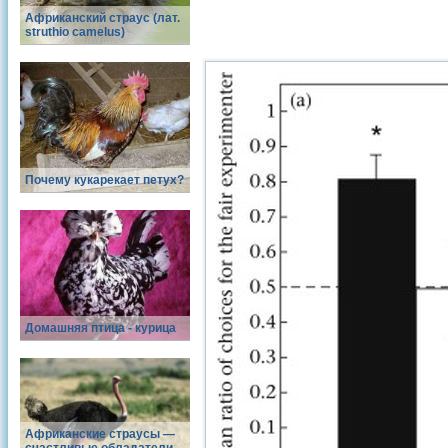
Африканский страус (лат.
struthio camelus)
Почему кукарекает петух?
Домашняя птица - курица
Африканские страусы —