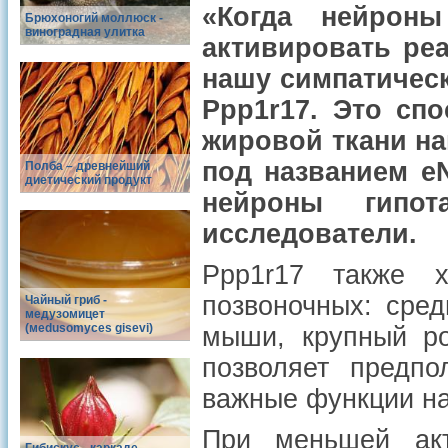
«Когда нейрон
Брюхоногий моллюск -
виноградная улитка
активировать реа
нашу симпатическ
Ppp1r17. Это сп
жировой ткани на
под названием eN
Полба – древнейший
диетический продукт
нейроны гипот
исследователи.
Ppp1r17 также 
позвоночных: сред
Чайный гриб -
медузомицет
(меdusomyces gisevi)
мыши, крупный ро
позволяет предпо
важные функции на
При меньшей акт