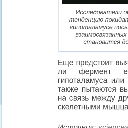
Исследователи о
тенденцию покидат
гипоталамусе посы
взаимосвязанных 
становится дов
Еще предстоит выя
ли фермент eN
гипоталамуса или
также пытаются вы
на связь между др
скелетными мышца
Источник:
sciencea