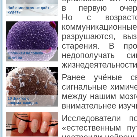
в первую очер
Чай с молоком не даёт
худеть
Но с возрасто
коммуникацион
разрушаются, вы
старения. В пр
недополучать с
Организм человека
изнутри
жизнедеятельности
Ранее учёные с
сигнальные химиче
между нашим мозг
10 фактов о
сперматозоидах
внимательнее изучи
Исследователи п
«естественным пу