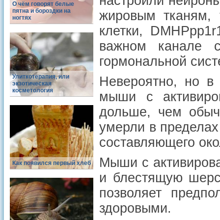
настроили нейроны,
О чём говорят белые
пятна и бороздки на
жировым тканям, 
ногтях
клетки, DMHPpp1r
важном канале 
гормональной сист
Улиткотерапия, или
Невероятно, но в
экзотическая
косметология
мыши с активиро
дольше, чем обыч
умерли в пределах
составляющего око
Мыши с активиров
Как появился первый хлеб
и блестящую шерс
позволяет предпо
здоровыми.