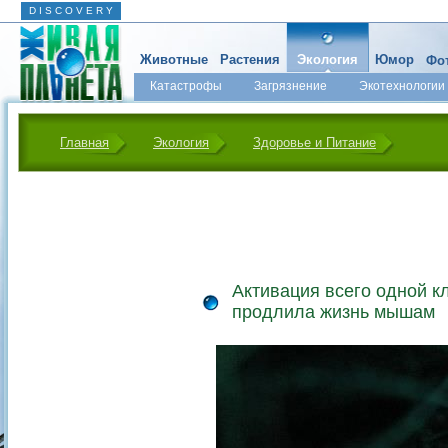
D I S C O V E R Y
Животные
Растения
Экология
Юмор
Фот
Катастрофы
Загрязнение
Экотехнологии
Главная
Экология
Здоровье и Питание
Активация всего одной кл
продлила жизнь мышам