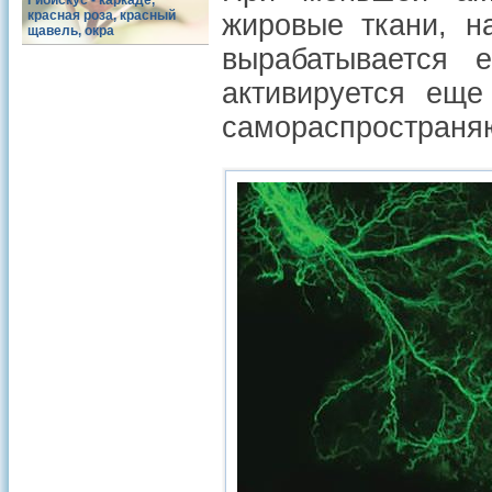
Гибискус - каркаде,
красная роза, красный
жировые ткани, на
щавель, окра
вырабатывается
активируется еще
самораспространя