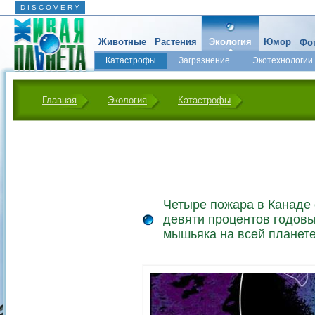
D I S C O V E R Y
Животные
Растения
Экология
Юмор
Фот
Катастрофы
Загрязнение
Экотехнологии
Главная
Экология
Катастрофы
Четыре пожара в Канаде 
девяти процентов годов
мышьяка на всей планет