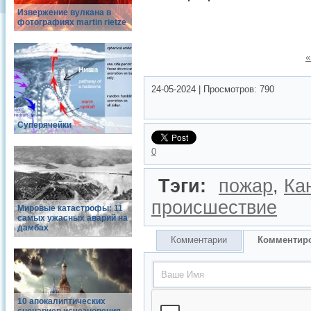
Извержение вулкана в
фотографиях martin rietze
«
24-05-2024
|
Просмотров:
790
Суперячейки
0
Тэги:
пожар
,
Ка
происшествие
Мировые катастрофы: 11
самых ужасных аварий на
дамбах
Комментарии
Комментир
10 апокалиптических