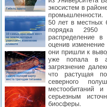
из Университета В
экосистем в райо
Гибель арала
промышленности. 
50 лет в местных 
порядка 2950 
10 самых красивых мест
распределение в 
на земле, которые
уничтожит изменение
оценив изменение 
климата
они пришли к выво
уже попала в а
загрязнение далек
что растущая по
Ученые воссоздали
самую полную карту
места трагедии титаника
северного полу
местообитаний и
серьезным источ
биосферы.