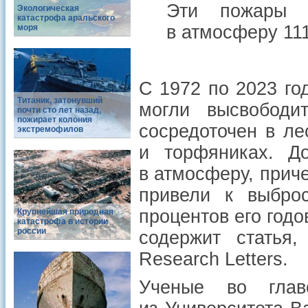
Эти пожары 
Экологическая
катастрофа аральского
в атмосферу 11
моря
С 1972 по 2023 го
Титаник, затонувший
могли высвобод
почти сто лет назад,
пожирает колония
сосредоточен в ле
экстремофилов
и торфяниках. Д
в атмосферу, прич
привели к выбро
процентов его год
Крупнейшая природная
катастрофа в истории
россии
содержит статья
Research Letters.
Ученые во глав