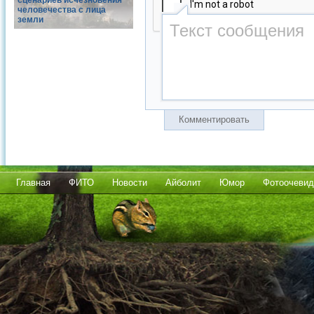
сценариев исчезновения
человечества с лица
земли
Комментировать
Главная
ФИТО
Новости
Айболит
Юмор
Фотоочевид