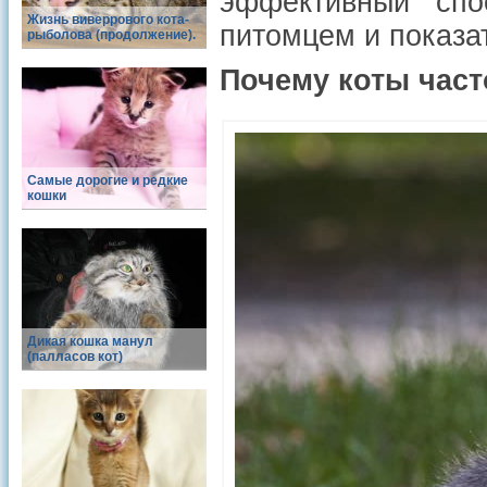
эффективный спо
Жизнь виверрового кота-
питомцем и показа
рыболова (продолжение).
Почему коты част
Самые дорогие и редкие
кошки
Дикая кошка манул
(палласов кот)