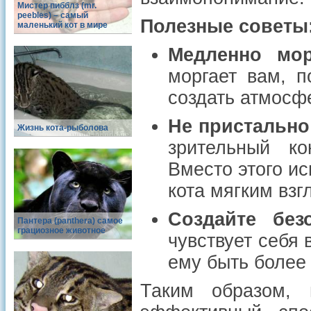
Мистер пибблз (mr.
peebles) – самый
Полезные советы
маленький кот в мире
Медленно мор
моргает вам, п
создать атмосф
Не пристально 
Жизнь кота-рыболова
зрительный ко
Вместо этого и
кота мягким взг
Создайте без
Пантера (panthera) самое
грациозное животное
чувствует себя
ему быть более
Таким образом, 