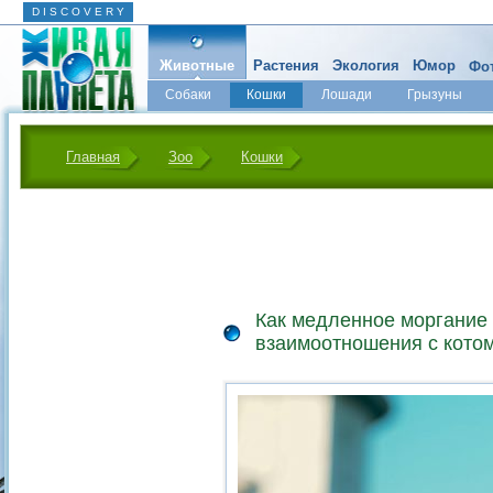
D I S C O V E R Y
Животные
Растения
Экология
Юмор
Фот
Собаки
Кошки
Лошади
Грызуны
Микромир
Главная
Зоо
Кошки
Как медленное моргание 
взаимоотношения с кото