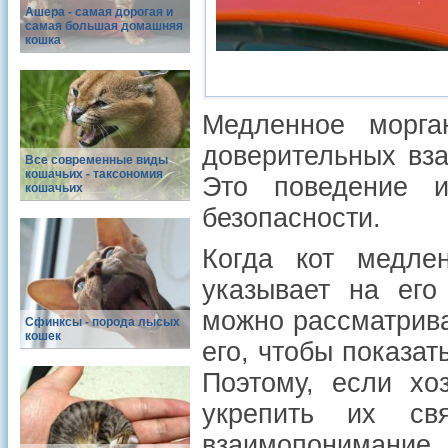
Ашера - самая дорогая и
самая большая домашняя
кошка
Медленное морга
доверительных вз
Все современные виды
кошачьих - таксономия
Это поведение и
кошачьих
безопасности.
Когда кот медлен
указывает на его
можно рассматрива
Сфинксы - порода лысых
кошек
его, чтобы показат
Поэтому, если хо
укрепить их св
взаимопонимание.