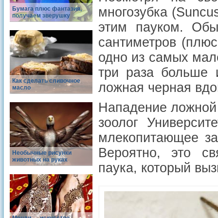
многозубка (Suncus
Бумага плюс фантазия,
получаем зверушку
этим пауком. Обы
сантиметров (плюс
одно из самых мал
три раза больше 
Как сделать сливочное
ложная черная вдо
масло
Нападение ложной 
зоолог Университ
млекопитающее зап
Вероятно, это с
Необычные рисунки
животных на руках
паука, который вы