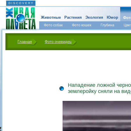
D I S C O V E R Y
Животные
Растения
Экология
Юмор
Фот
Фото собак
Фото кошек
Глубина
Цве
Главная
Фото очевидец
Нападение ложной черно
землеройку сняли на вид