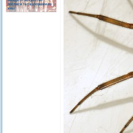
Менди — искусство
росписи тела узорами из
хны