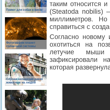
таким относится и
(Steatoda nobilis
Приют для собак в киеве
миллиметров. Но 
справиться с созд
Согласно новому 
охотиться на по
Фотографии планет
солнечной системы
летучие мыши
зафиксировали н
которая развернула
Случаи нападения диких
животных на людей