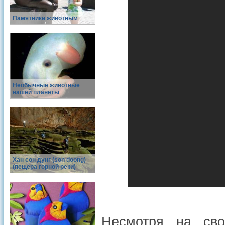
Памятники животным
Необычные животные
нашей планеты
Хан сон дунг (son doong)
(пещера горной реки)
Несмотря на сво