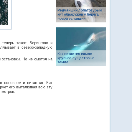
Редчайший лопатозубый
кит обнаружен у берега
новой зеландии
 теперь таков: Берингово и
аплывает в северо-западную
Как питается самое
крупное существо на
 остановки. Но не смотря на
земле
в основном и питается. Кит
рует его выталкивая всю эту
 метров.