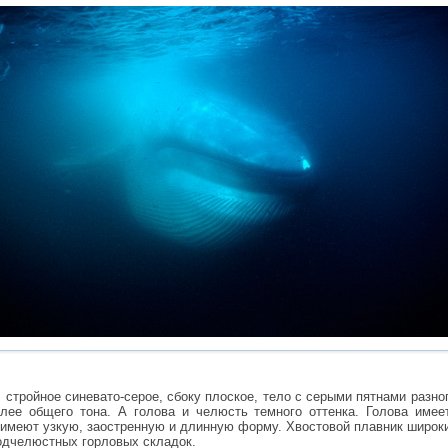
 стройное синевато-серое, сбоку плоское, тело с серыми пятнами разно
тлее общего тона. А голова и челюсть темного оттенка. Голова имее
 имеют узкую, заостренную и длинную форму. Хвостовой плавник широки
подчелюстных горловых складок.