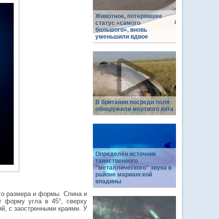
Животное, потерявшее
статус «самого
большого», вновь
уменьшили вдвое
В британии посреди поля
обнаружили мертвого кита
Определён источник
таинственного
"металлического" звука в
районе марианской
впадины
го размера и формы. Спина и
т форму угла в 45°, сверху
й, с заостренными краями. У