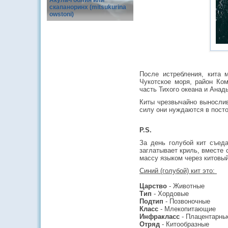
Акула-Гоблин или
скапаноринх (mitsukurina
owstoni)
После истребления, кита 
Чукотское моря, район Ком
часть Тихого океана и Анад
Киты чрезвычайно вынослив
силу они нуждаются в пост
P.S.
За день голубой кит съеда
заглатывает криль, вместе 
массу языком через китовый
Синий (голубой) кит это:
Царство
- Животные
Тип
- Хордовые
Подтип
- Позвоночные
Класс
- Млекопитающие
Инфракласс
- Плацентарны
Отряд
- Китообразные