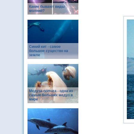
Какие бывают виды
молний?
Синий кит - самое
большое существо на
земле
Медуза nomura - одна из
самых больших медуз в
мире