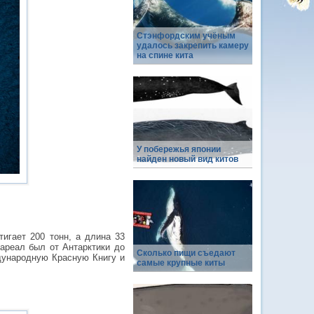
Стэнфордским учёным
удалось закрепить камеру
на спине кита
У побережья японии
найден новый вид китов
тигает 200 тонн, а длина 33
 ареал был от Антарктики до
Сколько пищи съедают
ждународную Красную Книгу и
самые крупные киты