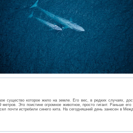
ое существо которое жило на земле. Его вес, в редких случаях, дос
9 метров. Это поистине огромное животное, просто гигант. Раньше его
сел почти истребили синего кита. На сегодняшний день занесен в Ме