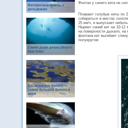
Фонтан у синего кита не си
Интересные факты о
дельфинах
Плавают голубые киты по 2
собираться в местах скопле
25 км/ч, и выпускает небо
Ныряет синий кит на 10-12 
на поверхности дыхало, на 
фонтана кит выгибает спину
полукругом.
Синяя дыра деана (dean’s
blue hole)
Васюганское болото —
самое большое болото в
мире