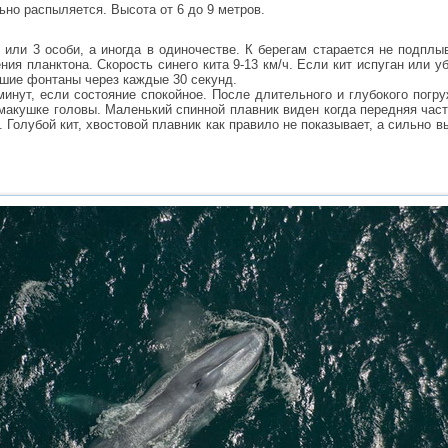
льно распыляется. Высота от 6 до 9 метров.
 или 3 особи, а иногда в одиночестве. К берегам старается не подплы
ния планктона. Скорость синего кита 9-13 км/ч. Если кит испуган или уб
льшие фонтаны через каждые 30 секунд.
минут, если состояние спокойное. После длительного и глубокого погр
макушке головы. Маленький спинной плавник виден когда передняя част
. Голубой кит, хвостовой плавник как правило не показывает, а сильно 