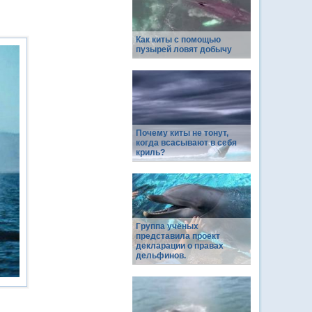
Как киты с помощью
пузырей ловят добычу
Почему киты не тонут,
когда всасывают в себя
криль?
Группа учёных
представила проект
декларации о правах
дельфинов.