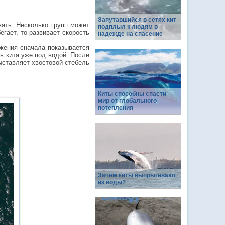
Запутавшийся в сетях кит
вать. Несколько групп может
подплыл к людям в
егает, то развивает скорость
надежде на спасение
ужения сначала показывается
ь кита уже под водой. После
выставляет хвостовой стебель
Киты способны спасти
мир от глобального
потепления
Зачем киты выпрыгивают
из воды?