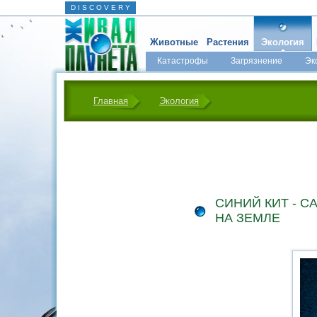
D I S C O V E R Y
Животные
Растения
Экология
Катастрофы
Загрязнение
Эк
Главная
Экология
СИНИЙ КИТ - 
НА ЗЕМЛЕ