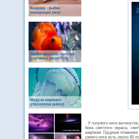
Кандиру - рыбка
наводящая ужас
Рыбка красный попугай
(red blood parrot fish)
Медуза корнерот
(rhizostoma pulmo)
У голубого кита вытянутое,
бока светлого окраса, све
широкая. Грудные плавники
синего кита есть около 60 