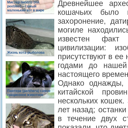
Древнейшее архео
Мистер пибблз (mr.
peebles) – самый
кошачьих было 
маленький кот в мире
захоронение, дат
могиле находилис
известен факт 
цивилизации: из
Жизнь кота-рыболова
присутствуют в ее 
годами до нашей
настоящего времен
Однако однажды, 
китайской прови
Пантера (panthera) самое
грациозное животное
нескольких кошек.
лет назад; останк
в течение двух с
показали, что диет