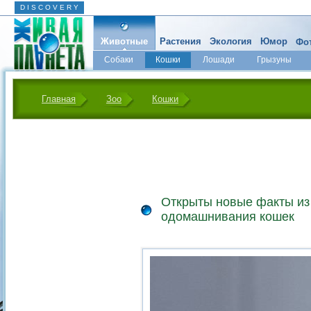
D I S C O V E R Y
Животные
Растения
Экология
Юмор
Фот
Собаки
Кошки
Лошади
Грызуны
Микромир
Главная
Зоо
Кошки
Открыты новые факты из
одомашнивания кошек