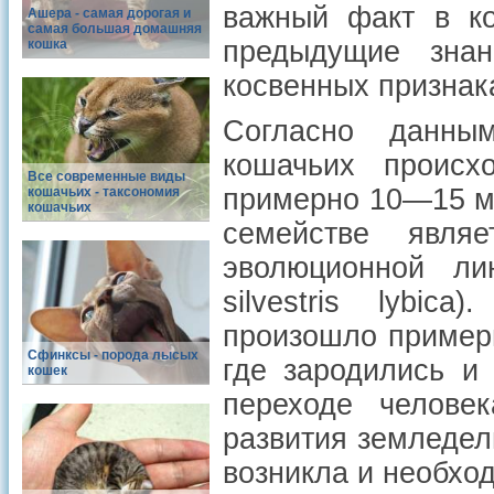
важный факт в ко
Ашера - самая дорогая и
самая большая домашняя
предыдущие зна
кошка
косвенных признак
Согласно данным
кошачьих происх
Все современные виды
примерно 10—15 м
кошачьих - таксономия
кошачьих
семействе явля
эволюционной ли
silvestris lybic
произошло примерн
Сфинксы - порода лысых
где зародились и
кошек
переходе челове
развития земледел
возникла и необход