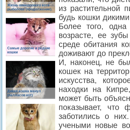
Жизнь виверрового кота-
из растительной 
рыболова (продолжение).
будь кошки дикими
Более того, одна
возрасте, ее зуб
среде обитания ко
Самые дорогие и редкие
доживают до прекл
кошки
И, наконец, не бы
кошек на территор
искусства, котор
находки на Кипре
Дикая кошка манул
(палласов кот)
может быть объясн
показывает, что 
заботились о них
учеными новые во