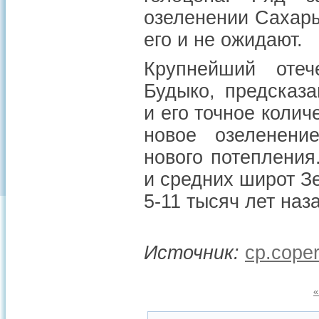
озеленении Сахары
его и не ожидают.
Крупнейший отеч
Будыко, предсказа
и его точное колич
новое озеленени
нового потепления
и средних широт Зе
5-11 тысяч лет наз
Источник:
cp.coper
«