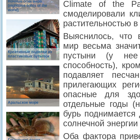
Ночные огни мира
Climate of the P
(nighttime lights of the
world)
смоделировали кли
растительностью в 
Выяснилось, что 
мир весьма значит
Креативные поделки из
пустыни (у нее
пластиковых бутылок
способность), кро
подавляет песч
прилегающих реги
опасные для зд
отдельные годы (
Аральское море
бурь поднимается 
солнечной энергии 
Оба фактора приве