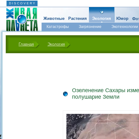
D I S C O V E R Y
Животные
Растения
Экология
Юмор
Фот
Катастрофы
Загрязнение
Экотехнологии
Главная
Экология
Озеленение Сахары изме
полушарие Земли