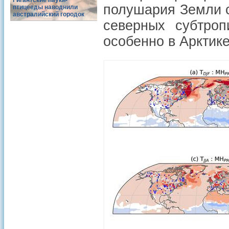
Гигантские пауки-
полушария Земли с
птицееды наводнили
австралийский городок
северных субтро
особенно в Арктике