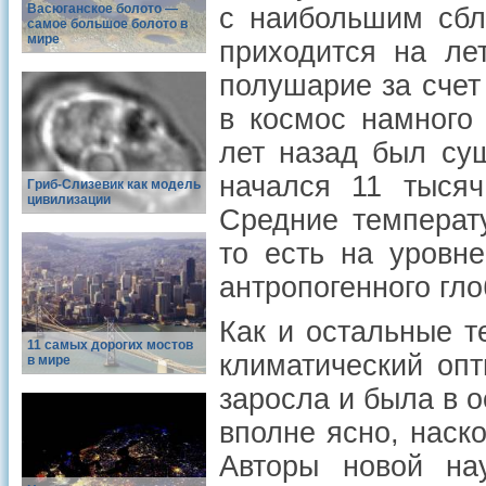
Васюганское болото —
с наибольшим сбл
самое большое болото в
мире
приходится на л
полушарие за счет
в космос намного 
лет назад был сущ
начался 11 тысяч
Гриб-Слизевик как модель
цивилизации
Средние температ
то есть на уровн
антропогенного гло
Как и остальные т
11 самых дорогих мостов
климатический оп
в мире
заросла и была в 
вполне ясно, наск
Авторы новой на