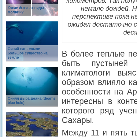
километров. Так полу
немало дождей. 
Какие бывают виды
молний?
перспективе пока н
ожидал достаточно с
дес
Синий кит - самое
В более теплые п
большое существо на
земле
быть пустыней 
климатологи выя
образом влияло к
особенности на Ар
Синяя дыра деана (dean’s
интересны в конт
blue hole)
которого ряд уче
Сахары.
Между 11 и пять т