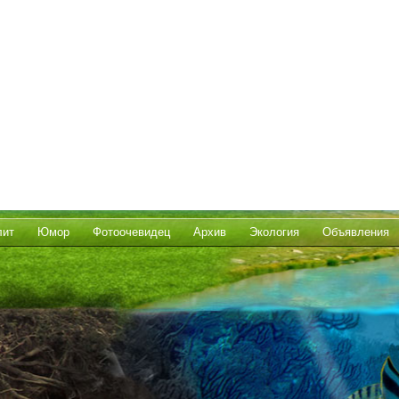
лит
Юмор
Фотоочевидец
Архив
Экология
Объявления