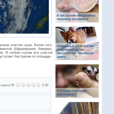
В австралии обнаружили
черепаху-альбиноса
упные участки суши. Более того,
Найденный в австралии
инентов (Афроевразия, Америка,
бездомный щенок
я). В любом случае все участки
оказался чистокровным
 уступает Австралии по площади.
динго
совало:
0
0.00
Кто такие сумчатые
(marsupiala)?