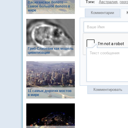
Тэги:
Австралия
,
геог
Васюганское болото —
самое большое болото в
мире
Комментарии
Гриб-Слизевик как модель
цивилизации
Комментировать
11 самых дорогих мостов
в мире