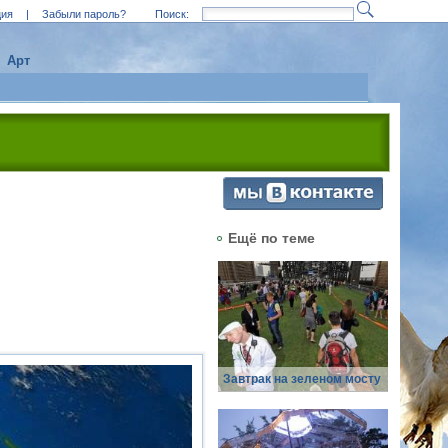
ция
|
Забыли пароль?
Поиск:
Арт
Ещё по теме
Завтрак на зеленом мосту