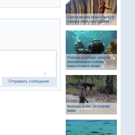
Скала волна (wave rock) в
городе перт, австралия
Учёные и google начали
панорамную съёмку
кораллового моря
Кенгуру и пес по кличке
макс