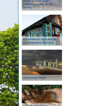
Ночные огни мира
(nighttime lights of the
world)
Креативные поделки из
пластиковых бутылок
Аральское море