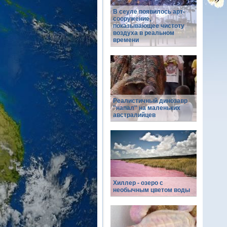
В сеуле появилось арт-
сооружение,
показывающее чистоту
воздуха в реальном
времени
Реалистичный динозавр
''напал'' на маленьких
австралийцев
Хиллер - озеро с
необычным цветом воды