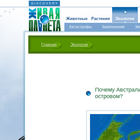
D I S C O V E R Y
Животные
Растения
Экология
Катастрофы
Загрязнение
Эк
Главная
Экология
Почему Австрали
островом?