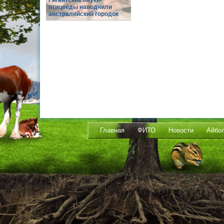
Гигантские пауки-
птицееды наводнили
австралийский городок
Главная
ФИТО
Новости
Айбо