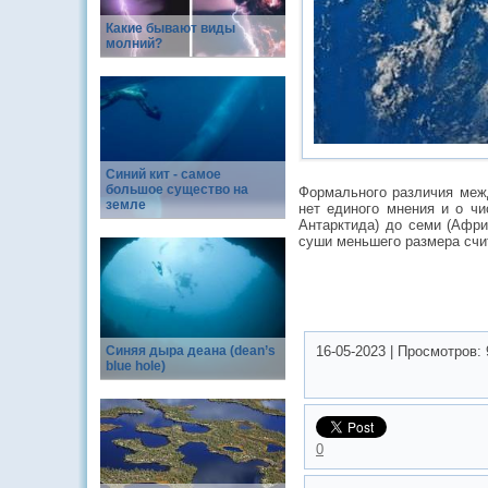
Какие бывают виды
молний?
Синий кит - самое
большое существо на
Формального различия межд
земле
нет единого мнения и о чи
Антарктида) до семи (Афри
суши меньшего размера счит
Синяя дыра деана (dean’s
16-05-2023
|
Просмотров:
blue hole)
0