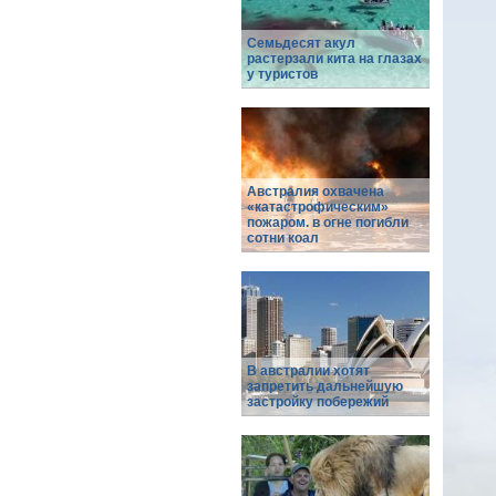
Семьдесят акул
растерзали кита на глазах
у туристов
Австралия охвачена
«катастрофическим»
пожаром. в огне погибли
сотни коал
В австралии хотят
запретить дальнейшую
застройку побережий