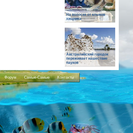
На волоске от клыков
хищника
Австралийский городок
переживает нашествие
пауков
Форум
Самые-Самые
Контакты