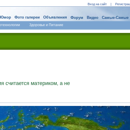
Вход на сайт
|
Регистра
Юмор
Фото галереи
Объявления
Форум
Видео
Самые-Самые
отехнологии
Здоровье и Питание
я считается материком, а не