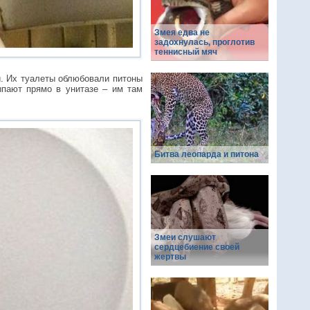
Змея едва не
задохнулась, проглотив
теннисный мяч
й. Их туалеты облюбовали питоны
ыпают прямо в унитазе – им там
Битва леопарда и питона
Змеи слушают
сердцебиение своей
жертвы