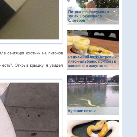
Питона с опоссумом в
зубах шокировало
блогеров
ле сентября охотник на питонов
Редчайший пятиметровый
питон-альбинос приполз к
 есть". Открыв крышку, я увидел
женщине и испугал ее
Купание питона