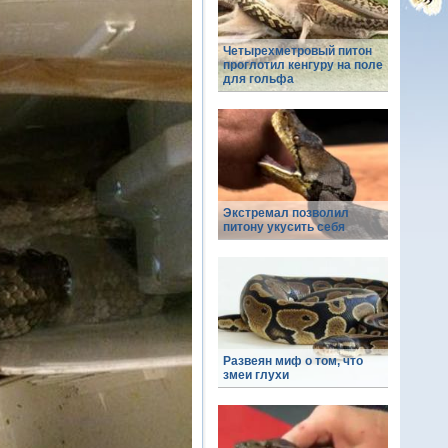
Четырехметровый питон
проглотил кенгуру на поле
для гольфа
Экстремал позволил
питону укусить себя
Развеян миф о том, что
змеи глухи