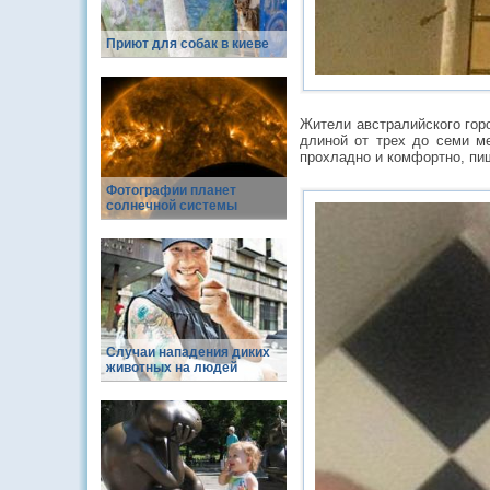
Приют для собак в киеве
Жители австралийского гор
длиной от трех до семи ме
прохладно и комфортно, пише
Фотографии планет
солнечной системы
Случаи нападения диких
животных на людей