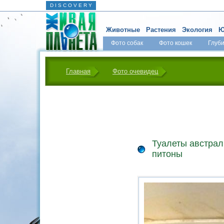
D I S C O V E R Y
Животные
Растения
Экология
Ю
Фото собак
Фото кошек
Глуб
Главная
Фото очевидец
Туалеты австра
питоны