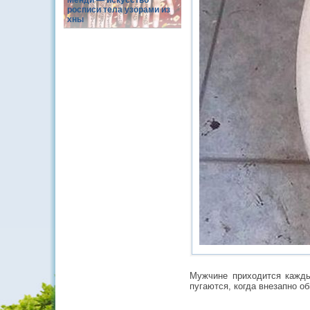
Менди — искусство
росписи тела узорами из
хны
Мужчине приходится кажды
пугаются, когда внезапно о