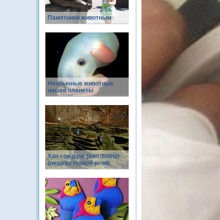
Памятники животным
Необычные животные
нашей планеты
Хан сон дунг (son doong)
(пещера горной реки)