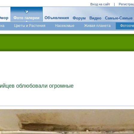
Вход на сайт
|
Регистра
мор
Фото галереи
Объявления
Форум
Видео
Самые-Самые
ина
Цветы и Растения
Насекомые
Живая планета
Фотооч
лийцев облюбовали огромные