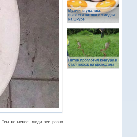
Мужчине удалось
вывести питона с эмодзи
на шкуре
Питон проглотил кенгуру и
стал похож на крокодила
. Тем не менее, люди все равно