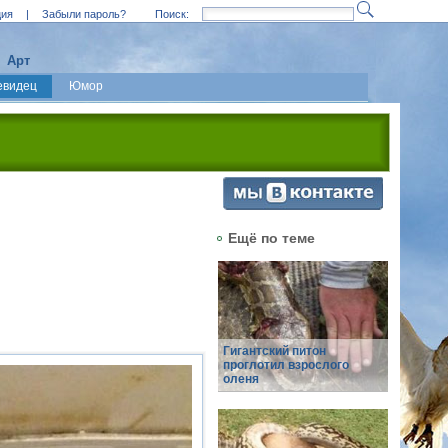
ция
|
Забыли пароль?
Поиск:
Арт
евидец
Юмор
Ещё по теме
Гигантский питон
проглотил взрослого
оленя