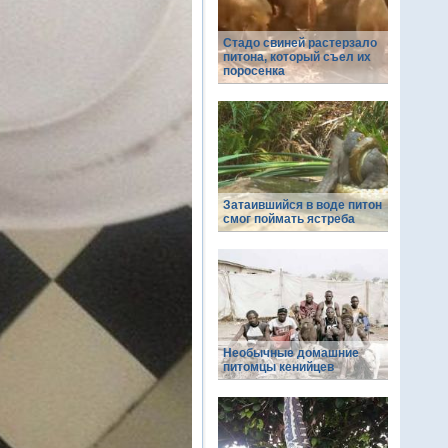
Стадо свиней растерзало
питона, который съел их
поросенка
Затаившийся в воде питон
смог поймать ястреба
Необычные домашние
питомцы кенийцев