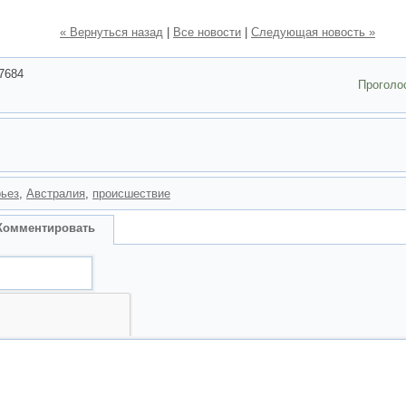
« Вернуться назад
|
Все новости
|
Следующая новость »
7684
Проголо
ьез
,
Австралия
,
происшествие
Комментировать