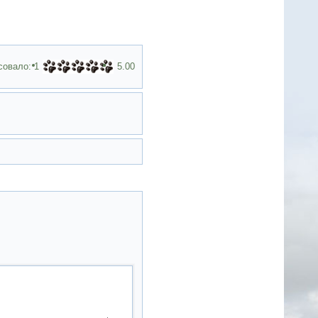
совало:
1
5.00