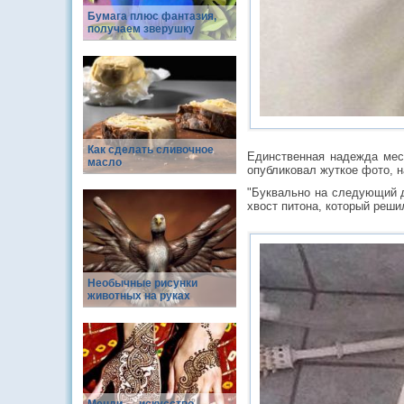
Бумага плюс фантазия,
получаем зверушку
Как сделать сливочное
Единственная надежда мес
масло
опубликовал жуткое фото, н
"Буквально на следующий де
хвост питона, который реши
Необычные рисунки
животных на руках