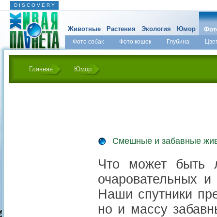
D I S C O V E R Y
Животные
Растения
Экология
Юмор
Фот
Фото собак
Фото кошек
Глубина
Цве
Главная
Юмор
Смешные и забавные жи
Что может быть 
очаровательных и
Наши спутники пре
но и массу забав