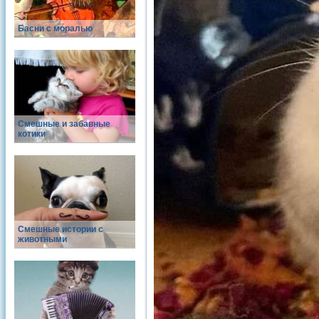
Басни с моралью
Смешные и забавные
котики
Смешные истории с
животными