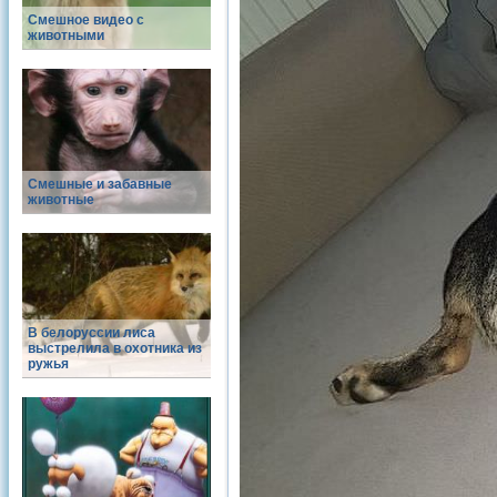
Смешное видео с
животными
Смешные и забавные
животные
В белоруссии лиса
выстрелила в охотника из
ружья