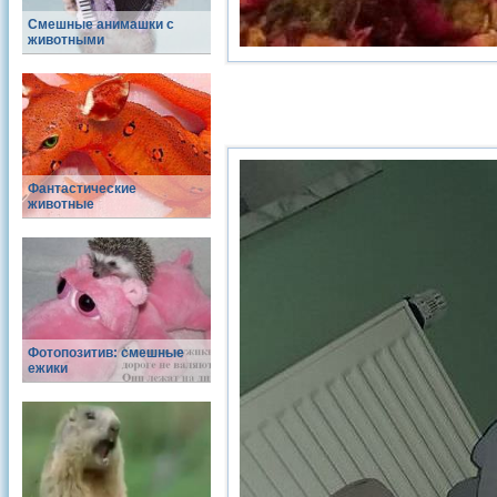
Смешные анимашки с
животными
Фантастические
животные
Фотопозитив: смешные
ежики