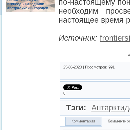
по-настоящему пон
Гигантские пауки-
птицееды наводнили
австралийский городок
необходим просв
настоящее время 
Источник:
frontiers
25-06-2023
|
Просмотров:
991
0
Тэги:
Антарктид
Комментарии
Комментир