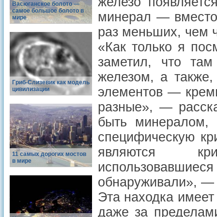
железо появляетс
Васюганское болото —
самое большое болото в
минерал — вместо
мире
раз меньших, чем 
«Как только я пос
заметил, что там
железом, а также,
Гриб-Слизевик как модель
элементов — кремн
цивилизации
разные», — расск
быть минералом, 
специфическую кр
являются кри
11 самых дорогих мостов
в мире
использовавшиеся 
обнаруживали», — 
Эта находка имеет
даже за пределам