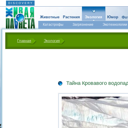
D I S C O V E R Y
Животные
Растения
Экология
Юмор
Фот
Катастрофы
Загрязнение
Экотехнологии
Главная
Экология
Тайна Кровавого водопа