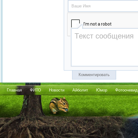
Комментировать
Главная
ФИТО
Новости
Айболит
Юмор
Фотоочевид