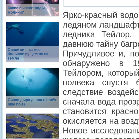
Какие бывают виды
молний?
Ярко-красный водо
ледяном ландшафте
ледника Тейлор. 
давнюю тайну багр
Синий кит - самое
Причудливое и, п
большое существо на
земле
обнаружено в 1
Тейлором, которы
полвека спустя 
следствие воздей
сначала вода проз
Синяя дыра деана (dean’s
blue hole)
становится красн
окисляется на возд
Новое исследован