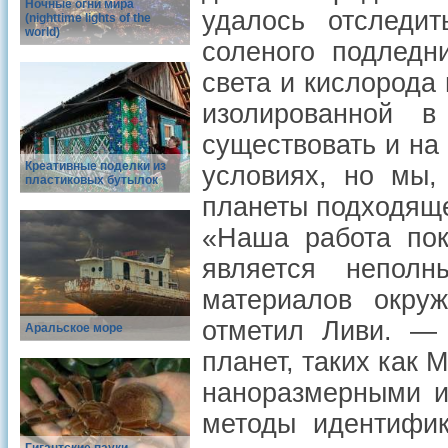
Ночные огни мира
удалось отследи
(nighttime lights of the
world)
соленого подледн
света и кислорода
изолированной 
существовать и на
Креативные поделки из
условиях, но мы,
пластиковых бутылок
планеты подходяще
«Наша работа пок
является непол
материалов окру
отметил Ливи. —
Аральское море
планет, таких как 
наноразмерными и
методы идентифик