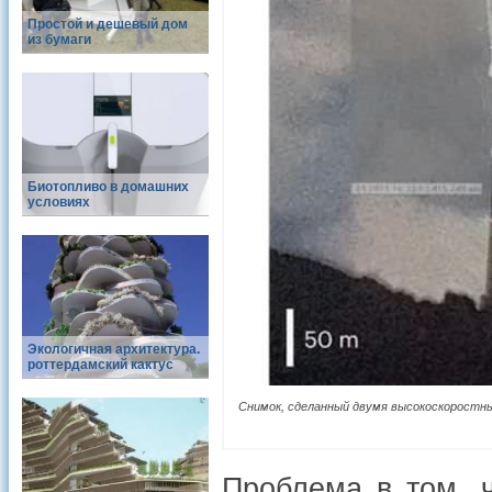
Простой и дешевый дом
из бумаги
Биотопливо в домашних
условиях
Экологичная архитектура.
роттердамский кактус
Снимок, сделанный двумя высокоскоростным
Проблема в том, ч