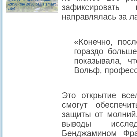
Проект: зеленый париж
-2050 (the 2050 paris smart
зафиксировать
city)
направлялась за л
«Конечно, пос
гораздо больш
показывала, ч
Вольф, професс
Это открытие все
смогут обеспечи
защиты от молний
выводы исслед
Бенджамином Фра