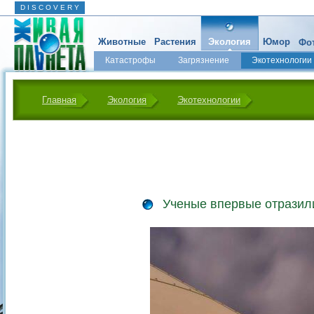
D I S C O V E R Y
Животные
Растения
Экология
Юмор
Фот
Катастрофы
Загрязнение
Экотехнологии
Главная
Экология
Экотехнологии
Ученые впервые отразил