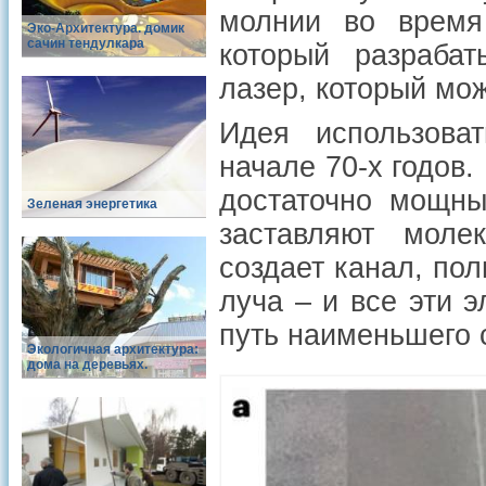
молнии во время
Эко-Архитектура. домик
сачин тендулкара
который разраба
лазер, который мож
Идея использова
начале 70-х годов.
достаточно мощные
Зеленая энергетика
заставляют моле
создает канал, по
луча – и все эти 
путь наименьшего 
Экологичная архитектура:
дома на деревьях.