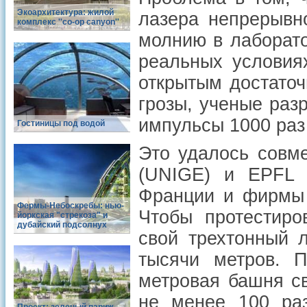
Экоархитектура: жилой
лазера непрерывн
комплекс ''co-op canyon''
молнию в лаборато
реальных условиях
открытым достаточ
грозы, ученые раз
импульсы 1000 раз 
Гостиницы под водой
Это удалось совм
(UNIGE) и EPFL 
Франции и фирмы
Фермы-Небоскребы: нью-
Чтобы протестиро
йоркская "стрекоза" и
дубайский подсолнух
свой трехтонный 
тысячи метров. П
метровая башня св
не менее 100 раз