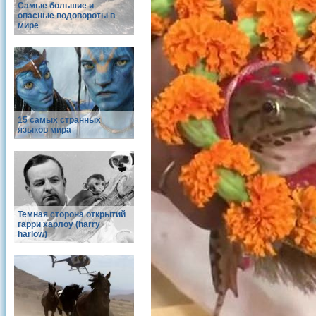
Самые большие и
опасные водовороты в
мире
15 самых странных
языков мира
Темная сторона открытий
гарри харлоу (harry
harlow)