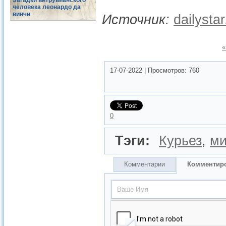
Загадки витрувианского
человека леонардо да
винчи
Источник:
dailysta
«
17-07-2022
|
Просмотров:
760
0
Тэги:
Курьез
,
ми
Комментарии
Комментир