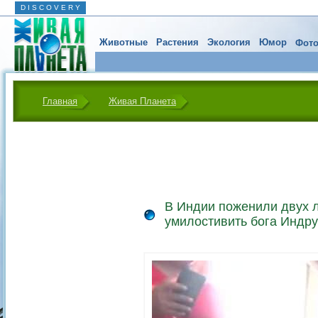
D I S C O V E R Y
Животные
Растения
Экология
Юмор
Фото
Главная
Живая Планета
В Индии поженили двух л
умилостивить бога Индру