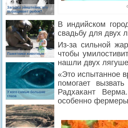
Загадка эйнштейна: кто
выращивает рыбок?
В индийском город
свадьбу для двух л
Из-за сильной жа
чтобы умилостивит
Памятники животным
нашли двух лягуше
«Это испытанное в
помогает вызвать
Радхакант Верма
У кого самые большие
глаза
особенно фермеры