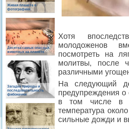
Живая планета в
фотографиях
Хотя впоследс
молодоженов вм
Десятка самых опасных
животных на планете
посмотреть на ля
молитвы, после ч
различными угоще
На следующий де
Загадки природы и
последовательность
предупреждения о 
фибоначчи
в том числе в 
температура около
сильные дожди и в