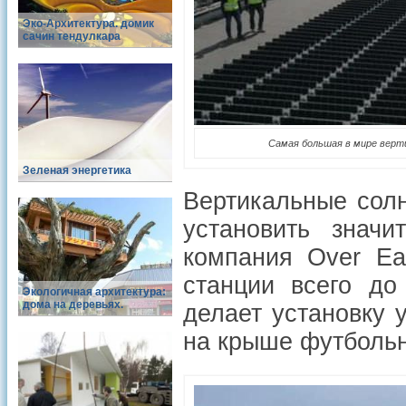
Эко-Архитектура. домик
сачин тендулкара
Самая большая в мире верти
Зеленая энергетика
Вертикальные солн
установить знач
компания Over Ea
станции всего до
Экологичная архитектура:
дома на деревьях.
делает установку 
на крыше футбольн