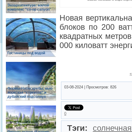
Экоархитектура: жилой
комплекс ''co-op canyon''
Новая вертикальна
блоков по 200 ва
квадратных метров
000 киловатт энерги
Гостиницы под водой
«
03-08-2024
|
Просмотров:
826
Фермы-Небоскребы: нью-
йоркская "стрекоза" и
дубайский подсолнух
0
Тэги:
солнечная