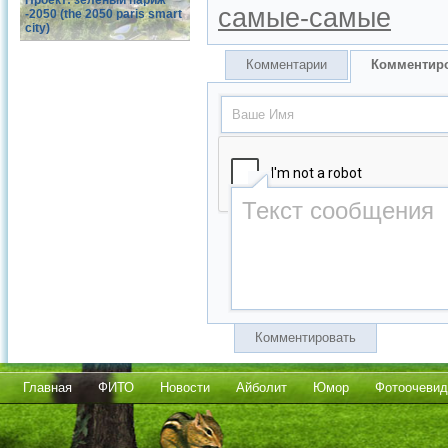
Проект: зеленый париж
самые-самые
-2050 (the 2050 paris smart
city)
Комментарии
Комментир
Комментировать
Главная
ФИТО
Новости
Айболит
Юмор
Фотоочевид