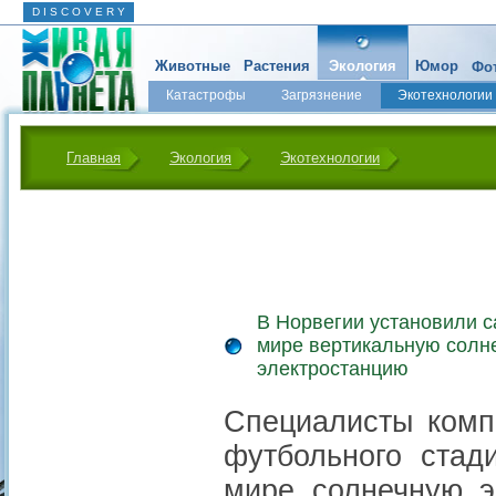
D I S C O V E R Y
Животные
Растения
Экология
Юмор
Фот
Катастрофы
Загрязнение
Экотехнологии
Главная
Экология
Экотехнологии
В Норвегии установили 
мире вертикальную солн
электростанцию
Специалисты комп
футбольного стад
мире солнечную э