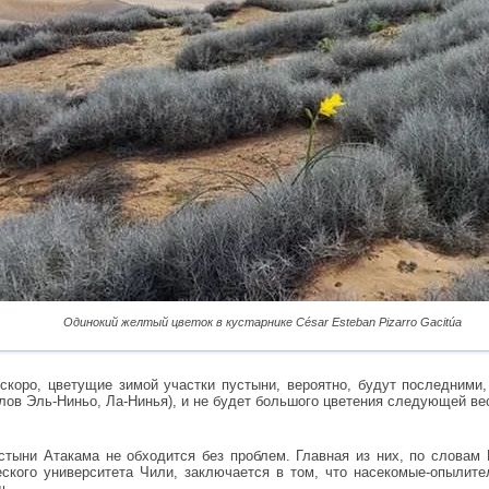
Одинокий желтый цветок в кустарнике César Esteban Pizarro Gacitúa
скоро, цветущие зимой участки пустыни, вероятно, будут последними
клов Эль-Ниньо, Ла-Нинья), и не будет большого цветения следующей ве
стыни Атакама не обходится без проблем. Главная из них, по словам
еского университета Чили, заключается в том, что насекомые-опылите
ь.