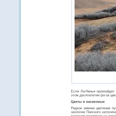
Если Ла-Нинья произойдет 
этом десятилетии (из-за ци
Цветы и насекомые
Редкое зимнее цветение пу
экологии Папского католич
растения реагируют на дожд