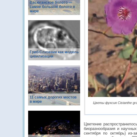
Васюганское болото —
самое большое болото в
мире
Гриб-Слизевик как модель
цивилизации
11 самых дорогих мостов
в мире
Цветы фуксия Cistanthe gr
Цветение распространилось
биоразнообразия и научных
сентября по октябрь) из-