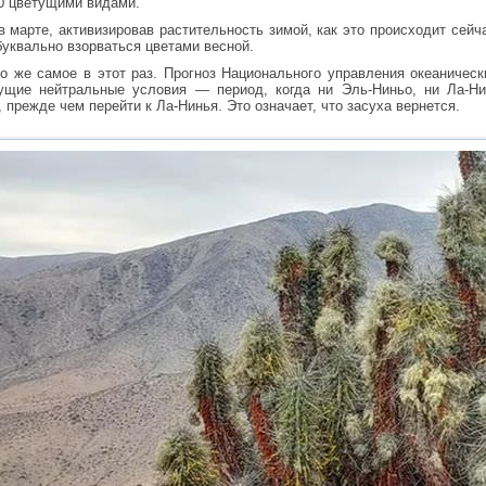
00 цветущими видами.
 марте, активизировав растительность зимой, как это происходит сейч
буквально взорваться цветами весной.
то же самое в этот раз. Прогноз Национального управления океаниче
кущие нейтральные условия — период, когда ни Эль-Ниньо, ни Ла-Н
 прежде чем перейти к Ла-Нинья. Это означает, что засуха вернется.