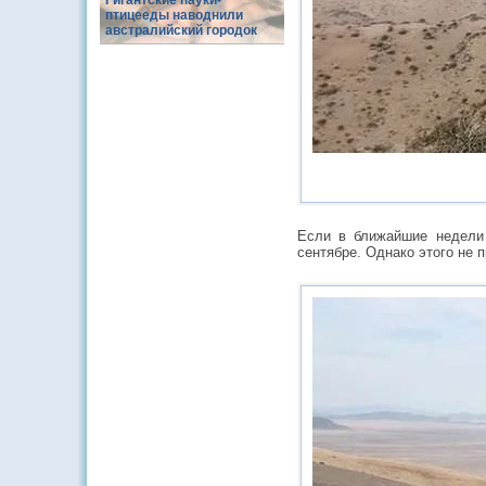
Гигантские пауки-
птицееды наводнили
австралийский городок
Если в ближайшие недели 
сентябре. Однако этого не п