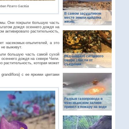
ban Pizarro Gacitúa
В самом засушливом
месте земли найдена
жизнь
 зимы. Они покрыли большую часть
льтатом дождя осеннего дождя на
ом активировало растительность,
ет насекомых-опылителей, а это
 не выживут.
рыли большую часть самой сухой
Редчайшего ситцевого
 осеннего дождя на севере Чили.
омара спасли от
о растительность, которая может
съедения
grandiflora) с ее яркими цветами
Разрыв газопровода в
мексиканском заливе
привел к пожару на воде