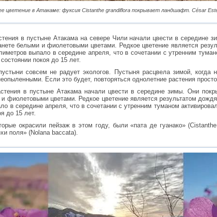
е цветение в Атакаме: фуксия Cistanthe grandiflora покрывает ландшафт. César Este
тие растения в пустыне Атакама на севере Чили начали цвести в середине
анете белыми и фиолетовыми цветами. Редкое цветение является резу
лиметров выпало в середине апреля, что в сочетании с утренним туман
состоянии покоя до 15 лет.
устыни совсем не радует экологов. Пустыня расцвела зимой, когда н
неопыленными. Если это будет, повторяться однолетние растения просто
астения в пустыне Атакама начали цвести в середине зимы. Они пок
 и фиолетовыми цветами. Редкое цветение является результатом дождя
о в середине апреля, что в сочетании с утренним туманом активировал
я до 15 лет.
рые окрасили пейзаж в этом году, были «пата де гуанако» (Cistanthe 
и поля» (Nolana baccata).