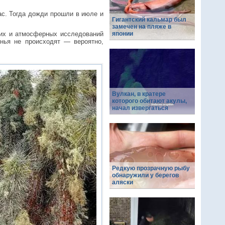
ас. Тогда дожди прошли в июле и
Гигантский кальмар был
замечен на пляже в
ских и атмосферных исследований
японии
инья не происходят — вероятно,
Вулкан, в кратере
которого обитают акулы,
начал извергаться
Редкую прозрачную рыбу
обнаружили у берегов
аляски