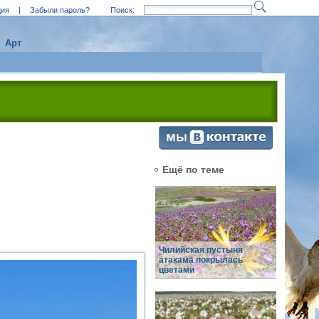
ция
|
Забыли пароль?
Поиск:
Арт
Ещё по теме
Чилийская пустыня
атакама покрылась
цветами