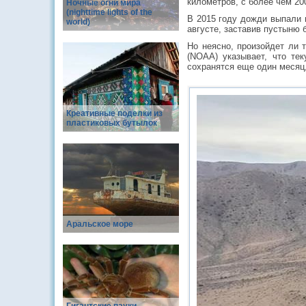
километров, с более чем 2
Ночные огни мира
(nighttime lights of the
В 2015 году дожди выпали в
world)
августе, заставив пустыню 
Но неясно, произойдет ли 
(NOAA) указывает, что те
сохранятся еще один месяц,
Креативные поделки из
пластиковых бутылок
Аральское море