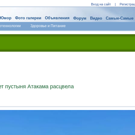
Вход на сайт
|
Регистра
Юмор
Фото галереи
Объявления
Форум
Видео
Самые-Самые
отехнологии
Здоровье и Питание
ет пустыня Атакама расцвела