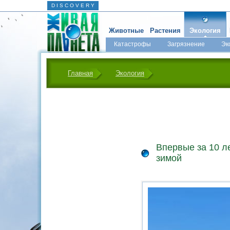
D I S C O V E R Y
Животные
Растения
Экология
Катастрофы
Загрязнение
Эк
Главная
Экология
Впервые за 10 л
зимой