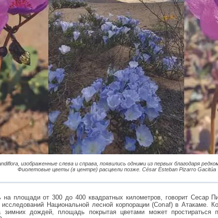
andiflora, изображенные слева и справа, появились одними из первых благодаря ред
Фиолетовые цветы (в центре) расцвели позже. César Esteban Pizarro Gacitúa
 на площади от 300 до 400 квадратных километров, говорит Сесар Пи
 исследований Национальной лесной корпорации (Conaf) в Атакаме. Ко
за зимних дождей, площадь покрытая цветами может простираться 