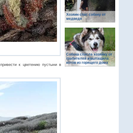
Хозяин спас собаку от
медведя
Собака спасла хозяйку от
грабителей и вытащила
котов из горящего дома
привести к цветению пустыни в