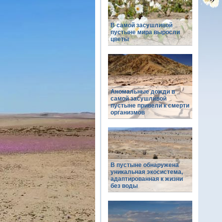
В самой засушливой
пустыне мира выросли
цветы
Аномальные дожди в
самой засушливой
пустыне привели к смерти
организмов
В пустыне обнаружена
уникальная экосистема,
адаптированная к жизни
без воды