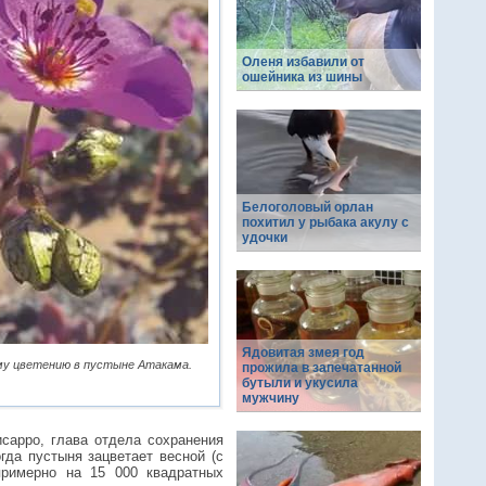
Оленя избавили от
ошейника из шины
Белоголовый орлан
похитил у рыбака акулу с
удочки
Ядовитая змея год
кому цветению в пустыне Атакама.
прожила в запечатанной
бутыли и укусила
мужчину
сарро, глава отдела сохранения
гда пустыня зацветает весной (с
примерно на 15 000 квадратных