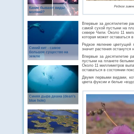
Редкое зимне
Какие бывают виды
молний?
​​​​​​​Впервые за десятиле
самой сухой пустыни на пл
севере Чили. Около 11 мил
которая может оставаться в 
Редкое явление цветущей п
Синий кит - самое
значит растения останутся 
большое существо на
земле
Впервые за десятилетие р
пустыни на планете белыми
Около 11 миллиметров выпал
оставаться в состоянии поко
Двумя первыми видами, кото
цвета фуксии и белые «вздох
Синяя дыра деана (dean’s
blue hole)