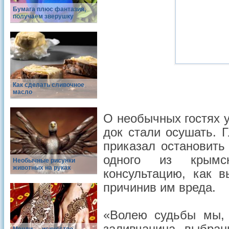
Бумага плюс фантазия,
получаем зверушку
Как сделать сливочное
масло
О необычных гостях у
док стали осушать. 
приказал остановить
одного из крымс
Необычные рисунки
животных на руках
консультацию, как 
причинив им вреда.
«Волею судьбы мы, 