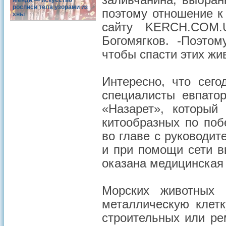
заливчанина, выбран
Менди — искусство
росписи тела узорами из
поэтому отношение к 
хны
сайту KERCH.COM.
Богомягков. -Поэто
чтобы спасти этих жи
Интересно, что сего
специалисты евпатор
«Назарет», который
китообразных по поб
во главе с руководит
и при помощи сети 
оказана медицинская
Морских животных
металлическую клетк
строительных или ре