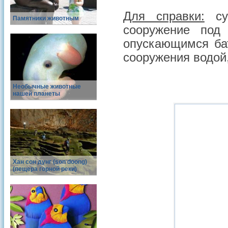
Для справки:
сух
Памятники животным
сооружение под
опускающимся бат
сооружения водой,
Необычные животные
нашей планеты
Хан сон дунг (son doong)
(пещера горной реки)