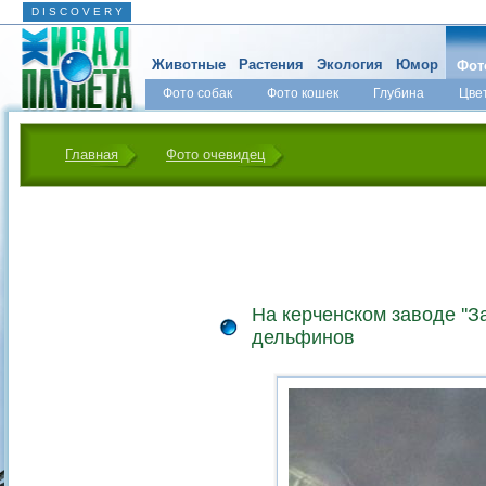
D I S C O V E R Y
Животные
Растения
Экология
Юмор
Фот
Фото собак
Фото кошек
Глубина
Цве
Главная
Фото очевидец
На керченском заводе ''З
дельфинов