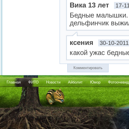
Вика 13 лет
17-1
Бедные малышки. 
дельфинчик выжил!
ксения
30-10-2011
какой ужас бедн
Комментировать
Главная
ФИТО
Новости
Айболит
Юмор
Фотоочевид