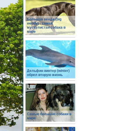
Большая венди (big
wendy) - самая
мускулистая собака в
мире
Дельфин винтер (winter)
обрел вторую жизнь
Самые большие собаки в
мире