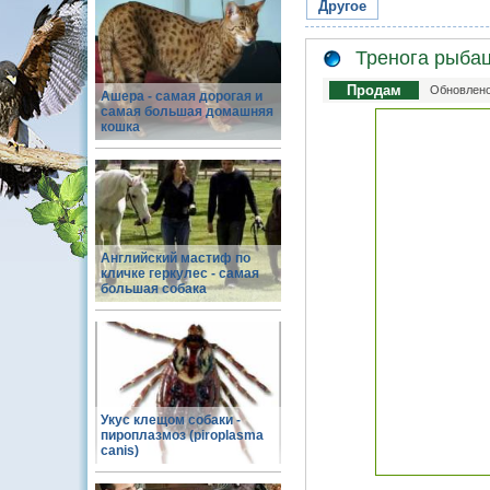
Другое
Тренога рыбац
Продам
Обновлено
Ашера - самая дорогая и
самая большая домашняя
кошка
Английский мастиф по
кличке геркулес - самая
большая собака
Укус клещом собаки -
пироплазмоз (piroplasma
canis)