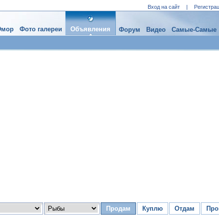
Вход на сайт
|
Регистра
мор
Фото галереи
Объявления
Форум
Видео
Самые-Самые
Продам
Куплю
Отдам
Про