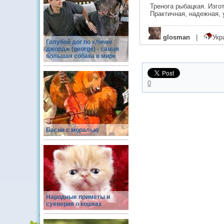
Тренога рыбацкая. Изго
Практичная, надежная, 
glosman
|
Укр
Голубой дог по кличке
джордж (george) - самая
большая собака в мире
0
Басни с моралью
Народные приметы и
суеверия о кошках