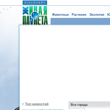
D I S C O V E R Y
Животные
Растения
Экология
Ю
Топ новостей