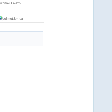
сотой 1 метр.
polimet.km.ua