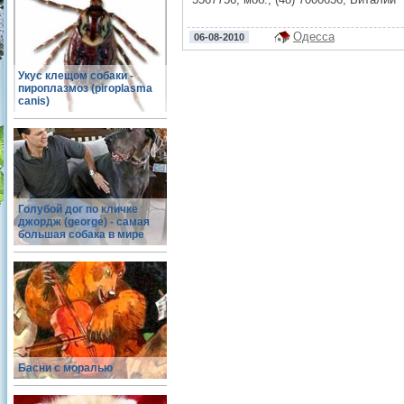
Одесса
06-08-2010
Укус клещом собаки -
пироплазмоз (piroplasma
canis)
Голубой дог по кличке
джордж (george) - самая
большая собака в мире
Басни с моралью