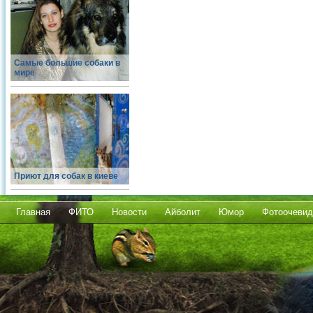
Самые большие собаки в
мире
Приют для собак в киеве
Главная
ФИТО
Новости
Айболит
Юмор
Фотоочевид