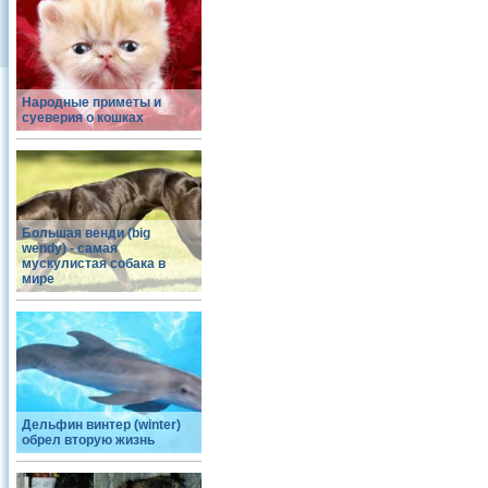
Народные приметы и
суеверия о кошках
Большая венди (big
wendy) - самая
мускулистая собака в
мире
Дельфин винтер (winter)
обрел вторую жизнь