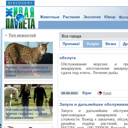
D I S C O V E R Y
Животные
Растения
Экология
Юмор
Фото
Топ новостей
Пропажа!
Услуги
Вязка
Др
обслуга
Обслуживание морских и пре
Ашера - самая дорогая и
аквариумов, изготовление аквари
самая большая домашняя
сдача под ключь. Лечение рыбы.
кошка
fliper
Киев
08-09-2010
Запуск и дальнейшее обслужива
пресноводных аква
Английский мастиф по
Запуск и дальнейшее обслужи
кличке геркулес - самая
пресноводных аквариумов л
большая собака
сложности. Выезд к заказчику, обсу
дизайна, подбор растений, рыб
5567756, моб., (48) 7000636, Виталий