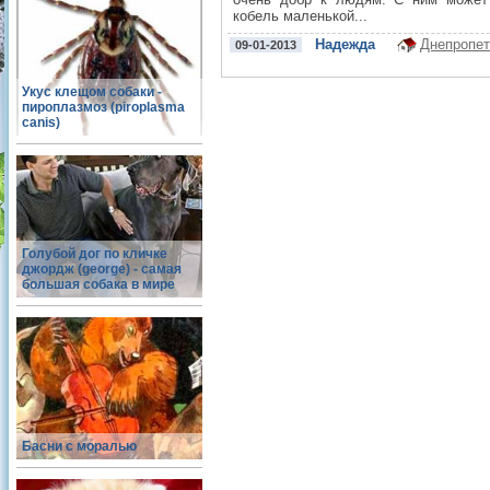
кобель маленькой...
Надежда
Днепропет
09-01-2013
Укус клещом собаки -
пироплазмоз (piroplasma
canis)
Голубой дог по кличке
джордж (george) - самая
большая собака в мире
Басни с моралью