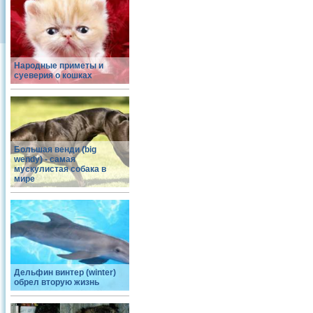
Народные приметы и
суеверия о кошках
Большая венди (big
wendy) - самая
мускулистая собака в
мире
Дельфин винтер (winter)
обрел вторую жизнь