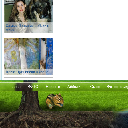
Самые большие собаки в
мире
Приют для собак в киеве
Главная
ФИТО
Новости
Айболит
Юмор
Фотоочевид