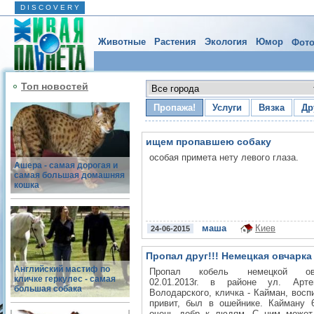
D I S C O V E R Y
Животные
Растения
Экология
Юмор
Фото
Топ новостей
Пропажа!
Услуги
Вязка
Др
ищем пропавшею собаку
особая примета нету левого глаза.
Ашера - самая дорогая и
самая большая домашняя
кошка
маша
Киев
24-06-2015
Пропал друг!!! Немецкая овчарка
Английский мастиф по
Пропал кобель немецкой овч
кличке геркулес - самая
02.01.2013г. в районе ул. Арт
большая собака
Володарского, кличка - Кайман, восп
привит, был в ошейнике. Кайману 6
очень добр к людям. С ним может