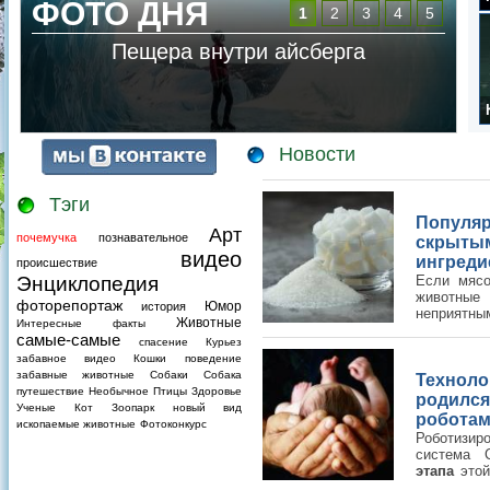
ФОТО ДНЯ
1
2
3
4
5
Стая скворцов образовала огромную
птицу над озером
Новости
Тэги
Попул
Арт
почемучка
познавательное
скры
видео
ингреди
происшествие
Энциклопедия
Если мясо
животны
фоторепортаж
Юмор
история
неприятны
Животные
Интересные факты
— вот спи
самые-самые
спасение
Курьез
прячутся ингредиенты животного
забавное видео
Кошки
поведение
забавные животные
Собаки
Собака
Технол
путешествие
Необычное
Птицы
Здоровье
родилс
Ученые
Кот
Зоопарк
новый вид
робота
ископаемые животные
Фотоконкурс
Роботизир
система
этапа
этой
оценки ж