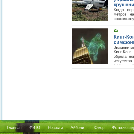
крушени
Когда вер
метров на
соскольз
управлени
накренился, задел лопаст
повреждения
Кинг-Ко
симфони
Знаменита
Кинг-Конг
обрела но
искусства
Hock пр
световое шоу: сотни дронов, сл
гигантской обезьяны, «взбирающе
Главная
ФИТО
Новости
Айболит
Юмор
Фотоочевид