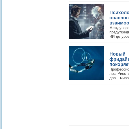
Алгоритмы ИИ анализируют фо
хромосом эмбрионов, повышая ш
Психо
опас
взаимоо
Междуна
предупред
ИИ до уро
риски — в
связей и суицидов.
Новы
фридай
покоряе
Професси
лос Риос 
два миро
представи
выдула 56 воздушных колец за м
по времени.