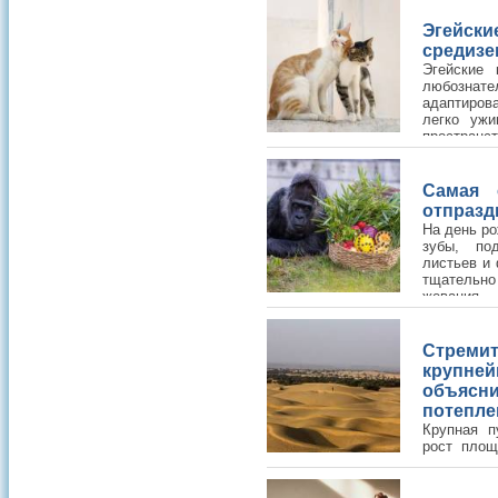
Эгейск
средиз
Эгейские
любозна
адаптиров
легко ужи
пространст
Самая 
отпразд
На день ро
зубы, по
листьев и
тщатель
жевания.
Стрем
крупн
объя
потепле
Крупная п
рост площ
ученые не понимали, какие именн