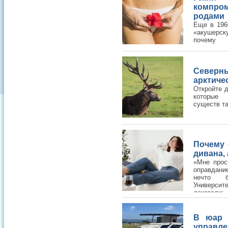
компро
родами
Еще в 196
«акушерск
почему 
травмати
приматами.
Северн
арктиче
Откройте 
которые 
существ т
Почему 
дивана,
«Мне прос
оправдание
нечто б
Универс
доказали
образу жизни может быть заложен
В юар 
управл