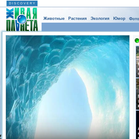
D I S C O V E R Y
Животные
Растения
Экология
Юмор
Фото