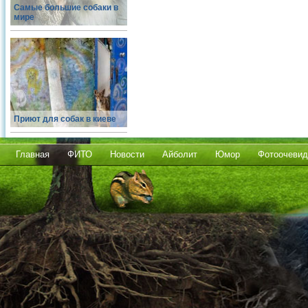
Самые большие собаки в
мире
Приют для собак в киеве
Главная
ФИТО
Новости
Айболит
Юмор
Фотоочевид