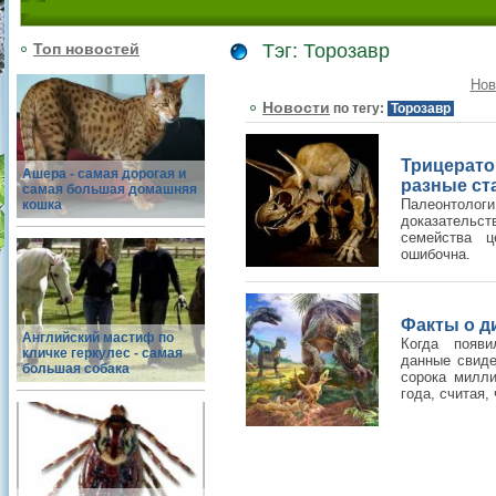
Топ новостей
Тэг: Торозавр
Нов
Новости
по тегу:
Торозавр
Трицерат
Ашера - самая дорогая и
разные ст
самая большая домашняя
Палеонтологи
кошка
доказательст
семейства ц
ошибочна.
Факты о д
Английский мастиф по
Когда появи
кличке геркулес - самая
данные свиде
большая собака
сорока милл
года, считая, 