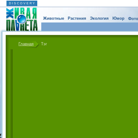
D I S C O V E R Y
Животные
Растения
Экология
Юмор
Фото
Главная
Тэг