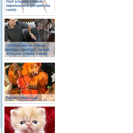
Укус клещом собаки -
пироплазмоз (piroplasma
canis)
Голубой дог по кличке
джордж (george) - самая
большая собака в мире
Басни с моралью