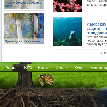
влево. Тако
Самые большие собаки в
конька, которы
мире
У морских
защите 
голодания
Нет человека
нескольких 
Приют для собак в киеве
пловец нужда
постоянно нуж
« На
Главная
ФИТО
Новости
Айболит
Юмор
Фотоочевид