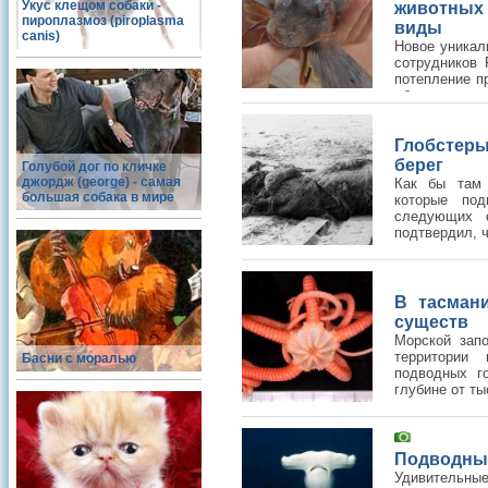
Укус клещом собаки -
животных 
пироплазмоз (piroplasma
виды
canis)
Новое уникал
сотрудников 
потепление п
обитающих в о
Глобстеры
берег
Голубой дог по кличке
джордж (george) - самая
Как бы там 
большая собака в мире
которые под
следующих с
подтвердил, ч
В тасман
существ
Морской зап
территории 
Басни с моралью
подводных г
глубине от ты
Подводный
Удивительные