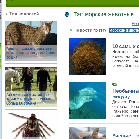
Топ новостей
Тэг: морские животные
Нов
Новости
по тегу:
морские живот
10 самых 
Ашера - самая дорогая и
Некоторые об
самая большая домашняя
нами, но бо
кошка
нападёте н
«случайно нас
Необычны
Английский мастиф по
медузу
кличке геркулес - самая
Дайвер Рань
большая собака
острова Гоц
Раньеро зани
подобного ран
Ученые о