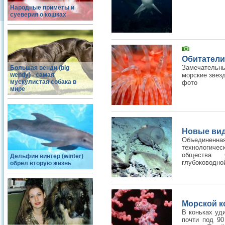
Народные приметы и
суеверия о кошках
Обитатели
Замечательны
Большая венди (big
wendy) - самая
морские звезд
мускулистая собака в
фото
мире
Новые ви
Объединенн
технологичес
общества 
Дельфин винтер (winter)
глубоководной
обрел вторую жизнь
Морской к
В коньках уд
почти под 90