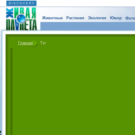
D I S C O V E R Y
Животные
Растения
Экология
Юмор
Фото
Главная
Тэг